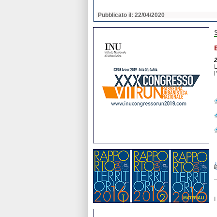
2020
Pubblicato il: 22/04/2020
L
l
I