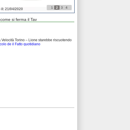
1
2
3
4
 il: 21/04/2020
Pubblicato il: 21/04/2020
come si ferma il Tav
ta Velocità Torino – Lione starebbe riscuotendo
icolo de il Fatto quotidiano