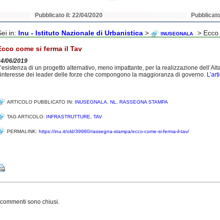
Pubblicato il: 22/04/2020
Pubblicato
Sei in:
Inu - Istituto Nazionale di Urbanistica
>
> Ecco 
INUSEGNALA
Ecco come si ferma il Tav
24/06/2019
’esistenza di un progetto alternativo, meno impattante, per la realizzazione dell’Al
’interesse dei leader delle forze che compongono la maggioranza di governo.
L’art
ARTICOLO PUBBLICATO IN:
INUSEGNALA
,
NL
,
RASSEGNA STAMPA
TAG ARTICOLO:
INFRASTRUTTURE
,
TAV
PERMALINK:
https://inu.it/old/39980/rassegna-stampa/ecco-come-si-ferma-il-tav/
Share
 commenti sono chiusi.