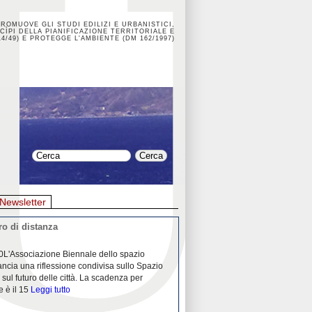
PROMUOVE GLI STUDI EDILIZI E URBANISTICI,
CÌPI DELLA PIANIFICAZIONE TERRITORIALE E
4/49) E PROTEGGE L'AMBIENTE (DM 162/1997)
Newsletter
o di distanza
La crisi dei porti durante la
0L'Associazione Biennale dello spazio
26/04/2020Nei mesi passati abbiam
ancia una riflessione condivisa sullo Spazio
Community "Porti città territori", 
 sul futuro delle città. La scadenza per
collaborazione con Assoporti e A
e è il 15
Leggi tutto
pandemia ci ha
Leggi tutto