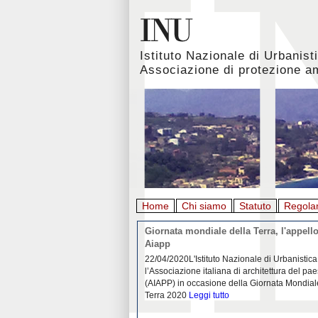
Istituto Nazionale di Urbanist
Associazione di protezione a
Home
Chi siamo
Statuto
Regola
rbanistica italiana al
Giornata mondiale della Terra, l'appello
emergenza. L’INU apre una
Aiapp
tiva: ecco come partecipare
 diffondersi del contagio da
22/04/2020L'Istituto Nazionale di Urbanistica
pieno svolgimento, è ormai
l’Associazione italiana di architettura del pa
eguenze sociali, economiche e
(AIAPP) in occasione della Giornata Mondial
idemia
Leggi tutto
Terra 2020
Leggi tutto