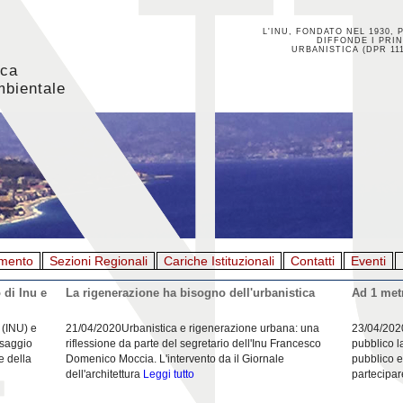
L'INU, FONDATO NEL 1930, 
DIFFONDE I PRIN
URBANISTICA (DPR 111
ica
mbientale
mento
Sezioni Regionali
Cariche Istituzionali
Contatti
Eventi
 di Inu e
La rigenerazione ha bisogno dell'urbanistica
Ad 1 metr
 (INU) e
21/04/2020Urbanistica e rigenerazione urbana: una
23/04/202
esaggio
riflessione da parte del segretario dell'Inu Francesco
pubblico l
e della
Domenico Moccia. L'intervento da il Giornale
pubblico e
dell'architettura
Leggi tutto
partecipar