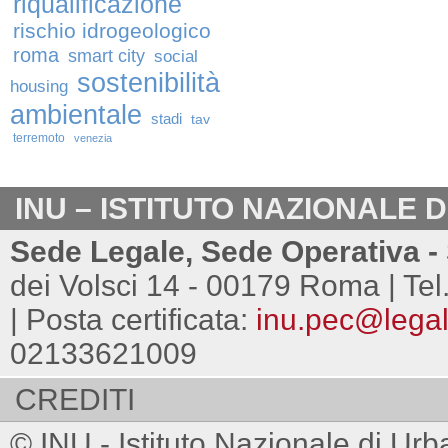
riqualificazione
rischio idrogeologico
roma
smart city
social
sostenibilità
housing
ambientale
stadi
tav
terremoto
venezia
INU – ISTITUTO NAZIONALE 
Sede Legale, Sede Operativa - 
dei Volsci 14 - 00179 Roma | Tel
| Posta certificata:
inu.pec@legalm
02133621009
CREDITI
© INU - Istituto Nazionale di Urb