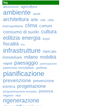
Tag
agricoltura
abusivismo
ambiente
appalti
architettura
arte
città
città
clima
comuni
metropolitane
cultura
consumo di suolo
edilizia
energia
expo
fiscalità
imu
infrastrutture
mercato
milano
mobilità
immobiliare
paesaggio
napoli
partecipazione
patrimonio immobiliare
periferie
pianificazione
prevenzione
prevenzione
progettazione
sismica
province
programmazione europea
regioni
rifiuti
rigenerazione