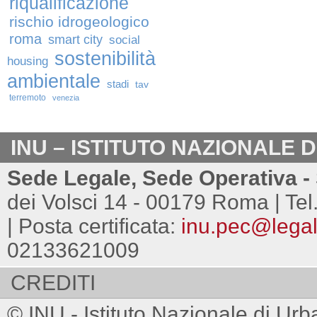
riqualificazione
rischio idrogeologico
roma
smart city
social
sostenibilità
housing
ambientale
stadi
tav
terremoto
venezia
INU – ISTITUTO NAZIONALE 
Sede Legale, Sede Operativa - 
dei Volsci 14 - 00179 Roma | Tel
| Posta certificata:
inu.pec@legalm
02133621009
CREDITI
© INU - Istituto Nazionale di Urb