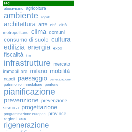
Tag
agricoltura
abusivismo
ambiente
appalti
architettura
arte
città
città
clima
comuni
metropolitane
cultura
consumo di suolo
edilizia
energia
expo
fiscalità
imu
infrastrutture
mercato
milano
mobilità
immobiliare
paesaggio
napoli
partecipazione
patrimonio immobiliare
periferie
pianificazione
prevenzione
prevenzione
progettazione
sismica
province
programmazione europea
regioni
rifiuti
rigenerazione