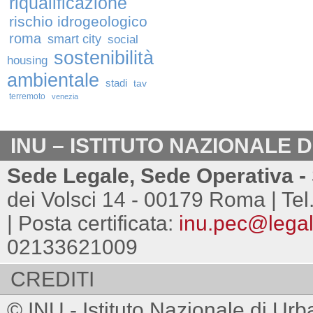
riqualificazione
rischio idrogeologico
roma
smart city
social
sostenibilità
housing
ambientale
stadi
tav
terremoto
venezia
INU – ISTITUTO NAZIONALE 
Sede Legale, Sede Operativa - 
dei Volsci 14 - 00179 Roma | Tel
| Posta certificata:
inu.pec@legalm
02133621009
CREDITI
© INU - Istituto Nazionale di Urb