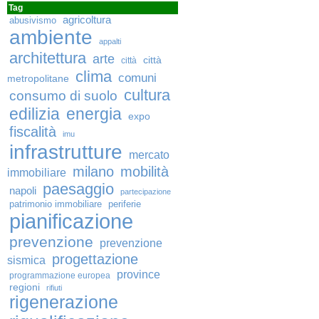
Tag
agricoltura
abusivismo
ambiente
appalti
architettura
arte
città
città
clima
comuni
metropolitane
cultura
consumo di suolo
edilizia
energia
expo
fiscalità
imu
infrastrutture
mercato
milano
mobilità
immobiliare
paesaggio
napoli
partecipazione
patrimonio immobiliare
periferie
pianificazione
prevenzione
prevenzione
progettazione
sismica
province
programmazione europea
regioni
rifiuti
rigenerazione