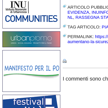
ARTICOLO PUBBLI
EVIDENZA
,
INUIN
NL
,
RASSEGNA ST
TAG ARTICOLO:
PI
PERMALINK:
https:/
aumentano-la-sicure
Share
I commenti sono chi