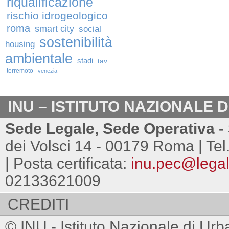
riqualificazione
rischio idrogeologico
roma
smart city
social
sostenibilità
housing
ambientale
stadi
tav
terremoto
venezia
INU – ISTITUTO NAZIONALE 
Sede Legale, Sede Operativa - 
dei Volsci 14 - 00179 Roma | Tel
| Posta certificata:
inu.pec@legalm
02133621009
CREDITI
© INU - Istituto Nazionale di Urb