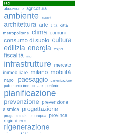
Tag
agricoltura
abusivismo
ambiente
appalti
architettura
arte
città
città
clima
comuni
metropolitane
cultura
consumo di suolo
edilizia
energia
expo
fiscalità
imu
infrastrutture
mercato
milano
mobilità
immobiliare
paesaggio
napoli
partecipazione
patrimonio immobiliare
periferie
pianificazione
prevenzione
prevenzione
progettazione
sismica
province
programmazione europea
regioni
rifiuti
rigenerazione