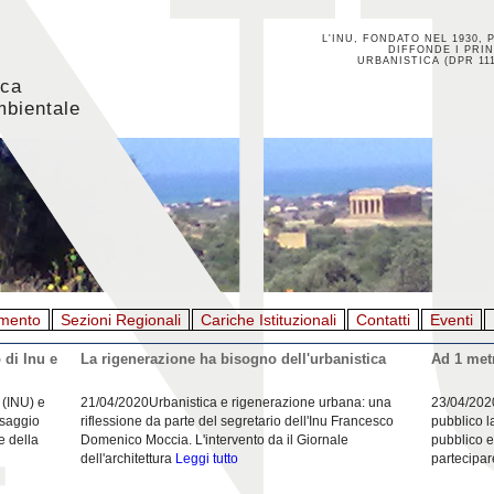
L'INU, FONDATO NEL 1930, 
DIFFONDE I PRIN
URBANISTICA (DPR 111
ica
mbientale
mento
Sezioni Regionali
Cariche Istituzionali
Contatti
Eventi
 di Inu e
La rigenerazione ha bisogno dell'urbanistica
Ad 1 metr
 (INU) e
21/04/2020Urbanistica e rigenerazione urbana: una
23/04/202
esaggio
riflessione da parte del segretario dell'Inu Francesco
pubblico l
e della
Domenico Moccia. L'intervento da il Giornale
pubblico e
dell'architettura
Leggi tutto
partecipar