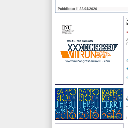
2020
Pubblicato il: 22/04/2020
i
P
I