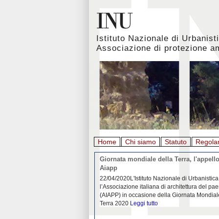
Istituto Nazionale di Urbanist
Associazione di protezione a
Home
Chi siamo
Statuto
Regola
rbanistica italiana al
Giornata mondiale della Terra, l'appello
emergenza. L’INU apre una
Aiapp
tiva: ecco come partecipare
 diffondersi del contagio da
22/04/2020L'Istituto Nazionale di Urbanistica
pieno svolgimento, è ormai
l’Associazione italiana di architettura del pa
eguenze sociali, economiche e
(AIAPP) in occasione della Giornata Mondial
idemia
Leggi tutto
Terra 2020
Leggi tutto