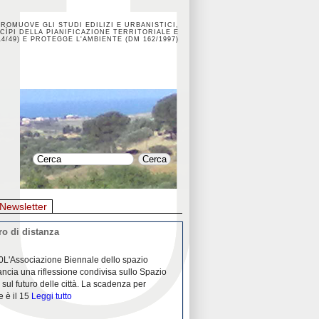
PROMUOVE GLI STUDI EDILIZI E URBANISTICI,
CÌPI DELLA PIANIFICAZIONE TERRITORIALE E
4/49) E PROTEGGE L'AMBIENTE (DM 162/1997)
Newsletter
o di distanza
La crisi dei porti durante la
0L'Associazione Biennale dello spazio
26/04/2020Nei mesi passati abbiam
ancia una riflessione condivisa sullo Spazio
Community "Porti città territori", 
 sul futuro delle città. La scadenza per
collaborazione con Assoporti e A
e è il 15
Leggi tutto
pandemia ci ha
Leggi tutto