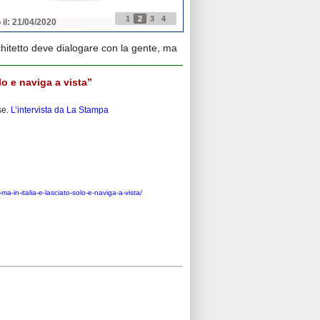
1
2
3
4
 il: 21/04/2020
Pubblicato il: 21/04/2020
chitetto deve dialogare con la gente, ma
lo e naviga a vista”
se.
L’intervista da La Stampa
a-in-italia-e-lasciato-solo-e-naviga-a-vista/