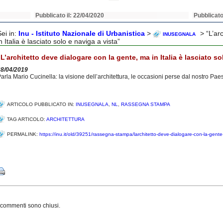
Pubblicato il: 22/04/2020
Pubblicato
Sei in:
Inu - Istituto Nazionale di Urbanistica
>
> “L’ar
INUSEGNALA
n Italia è lasciato solo e naviga a vista”
“L’architetto deve dialogare con la gente, ma in Italia è lasciato so
28/04/2019
arla Mario Cucinella: la visione dell’architettura, le occasioni perse dal nostro Pae
ARTICOLO PUBBLICATO IN:
INUSEGNALA
,
NL
,
RASSEGNA STAMPA
TAG ARTICOLO:
ARCHITETTURA
PERMALINK:
https://inu.it/old/39251/rassegna-stampa/larchitetto-deve-dialogare-con-la-gente-m
Share
 commenti sono chiusi.