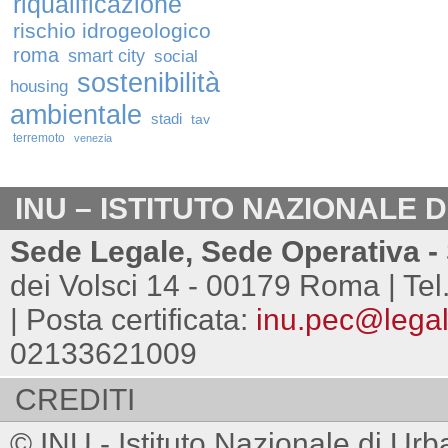
riqualificazione
rischio idrogeologico
roma
smart city
social
sostenibilità
housing
ambientale
stadi
tav
terremoto
venezia
INU – ISTITUTO NAZIONALE 
Sede Legale, Sede Operativa - 
dei Volsci 14 - 00179 Roma | Tel
| Posta certificata:
inu.pec@legalm
02133621009
CREDITI
© INU - Istituto Nazionale di Urb