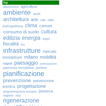
Tag
agricoltura
abusivismo
ambiente
appalti
architettura
arte
città
città
clima
comuni
metropolitane
cultura
consumo di suolo
edilizia
energia
expo
fiscalità
imu
infrastrutture
mercato
milano
mobilità
immobiliare
paesaggio
napoli
partecipazione
patrimonio immobiliare
periferie
pianificazione
prevenzione
prevenzione
progettazione
sismica
province
programmazione europea
regioni
rifiuti
rigenerazione