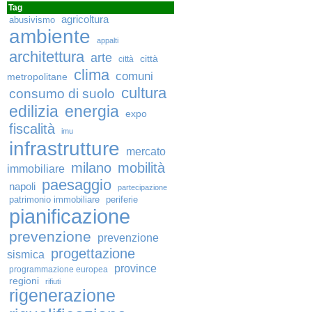
Tag
agricoltura
abusivismo
ambiente
appalti
architettura
arte
città
città
clima
comuni
metropolitane
cultura
consumo di suolo
edilizia
energia
expo
fiscalità
imu
infrastrutture
mercato
milano
mobilità
immobiliare
paesaggio
napoli
partecipazione
patrimonio immobiliare
periferie
pianificazione
prevenzione
prevenzione
progettazione
sismica
province
programmazione europea
regioni
rifiuti
rigenerazione