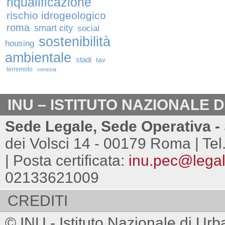
riqualificazione
rischio idrogeologico
roma
smart city
social
sostenibilità
housing
ambientale
stadi
tav
terremoto
venezia
INU – ISTITUTO NAZIONALE 
Sede Legale, Sede Operativa - 
dei Volsci 14 - 00179 Roma | Tel
| Posta certificata:
inu.pec@legalm
02133621009
CREDITI
© INU - Istituto Nazionale di Urb