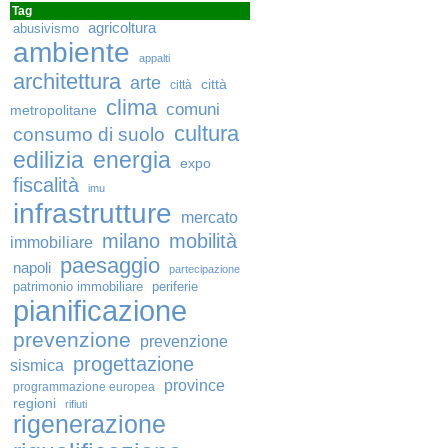
Tag
agricoltura
abusivismo
ambiente
appalti
architettura
arte
città
città
clima
comuni
metropolitane
cultura
consumo di suolo
edilizia
energia
expo
fiscalità
imu
infrastrutture
mercato
milano
mobilità
immobiliare
paesaggio
napoli
partecipazione
patrimonio immobiliare
periferie
pianificazione
prevenzione
prevenzione
progettazione
sismica
province
programmazione europea
regioni
rifiuti
rigenerazione