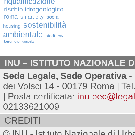
riqualificazione
rischio idrogeologico
roma
smart city
social
sostenibilità
housing
ambientale
stadi
tav
terremoto
venezia
INU – ISTITUTO NAZIONALE 
Sede Legale, Sede Operativa - 
dei Volsci 14 - 00179 Roma | Tel
| Posta certificata:
inu.pec@legalm
02133621009
CREDITI
© INU - Istituto Nazionale di Urb