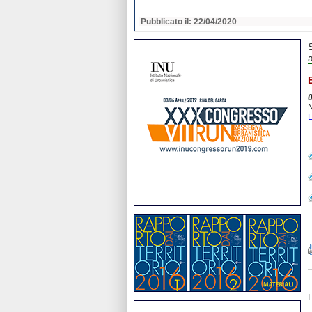
2020
Pubblicato il: 22/04/2020
N
L
I