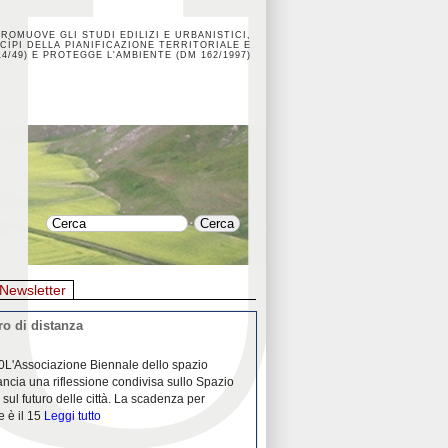
PROMUOVE GLI STUDI EDILIZI E URBANISTICI,
CÌPI DELLA PIANIFICAZIONE TERRITORIALE E
4/49) E PROTEGGE L'AMBIENTE (DM 162/1997)
Newsletter
o di distanza
La crisi dei porti durante la
0L'Associazione Biennale dello spazio
26/04/2020Nei mesi passati abbiam
ancia una riflessione condivisa sullo Spazio
Community "Porti città territori", 
 sul futuro delle città. La scadenza per
collaborazione con Assoporti e A
e è il 15
Leggi tutto
pandemia ci ha
Leggi tutto