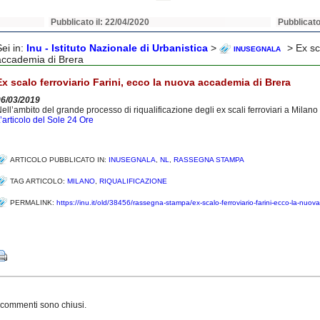
Pubblicato il: 22/04/2020
Pubblicato
Sei in:
Inu - Istituto Nazionale di Urbanistica
>
> Ex sca
INUSEGNALA
accademia di Brera
Ex scalo ferroviario Farini, ecco la nuova accademia di Brera
06/03/2019
ell’ambito del grande processo di riqualificazione degli ex scali ferroviari a Milan
’articolo del Sole 24 Ore
ARTICOLO PUBBLICATO IN:
INUSEGNALA
,
NL
,
RASSEGNA STAMPA
TAG ARTICOLO:
MILANO
,
RIQUALIFICAZIONE
PERMALINK:
https://inu.it/old/38456/rassegna-stampa/ex-scalo-ferroviario-farini-ecco-la-nuov
Share
 commenti sono chiusi.