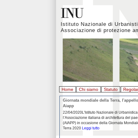
Istituto Nazionale di Urbanist
Associazione di protezione a
Home
Chi siamo
Statuto
Regola
rbanistica italiana al
Giornata mondiale della Terra, l'appello
emergenza. L’INU apre una
Aiapp
tiva: ecco come partecipare
 diffondersi del contagio da
22/04/2020L'Istituto Nazionale di Urbanistica
pieno svolgimento, è ormai
l’Associazione italiana di architettura del pa
eguenze sociali, economiche e
(AIAPP) in occasione della Giornata Mondial
idemia
Leggi tutto
Terra 2020
Leggi tutto