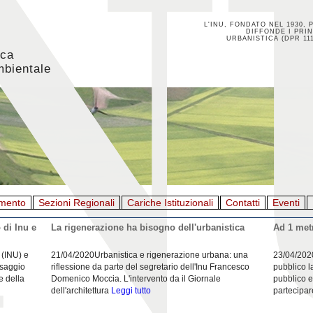
L'INU, FONDATO NEL 1930, 
DIFFONDE I PRIN
URBANISTICA (DPR 111
ica
mbientale
mento
Sezioni Regionali
Cariche Istituzionali
Contatti
Eventi
 di Inu e
La rigenerazione ha bisogno dell'urbanistica
Ad 1 metr
 (INU) e
21/04/2020Urbanistica e rigenerazione urbana: una
23/04/202
esaggio
riflessione da parte del segretario dell'Inu Francesco
pubblico l
e della
Domenico Moccia. L'intervento da il Giornale
pubblico e
dell'architettura
Leggi tutto
partecipar