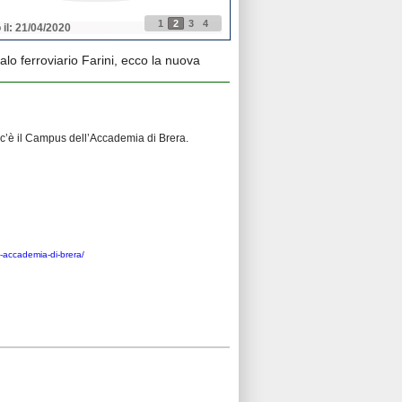
1
2
3
4
 il: 21/04/2020
Pubblicato il: 21/04/2020
lo ferroviario Farini, ecco la nuova
o c’è il Campus dell’Accademia di Brera.
a-accademia-di-brera/