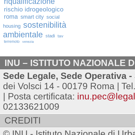
riqualificazione
rischio idrogeologico
roma
smart city
social
sostenibilità
housing
ambientale
stadi
tav
terremoto
venezia
INU – ISTITUTO NAZIONALE 
Sede Legale, Sede Operativa - 
dei Volsci 14 - 00179 Roma | Tel
| Posta certificata:
inu.pec@legalm
02133621009
CREDITI
© INU - Istituto Nazionale di Urb