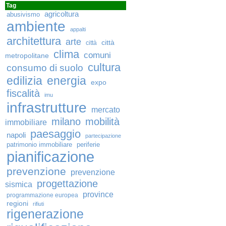
Tag
agricoltura
abusivismo
ambiente
appalti
architettura
arte
città
città
clima
comuni
metropolitane
cultura
consumo di suolo
edilizia
energia
expo
fiscalità
imu
infrastrutture
mercato
milano
mobilità
immobiliare
paesaggio
napoli
partecipazione
patrimonio immobiliare
periferie
pianificazione
prevenzione
prevenzione
progettazione
sismica
province
programmazione europea
regioni
rifiuti
rigenerazione