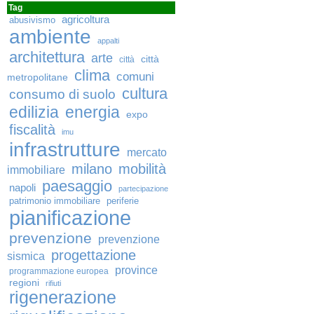
Tag
agricoltura
abusivismo
ambiente
appalti
architettura
arte
città
città
clima
comuni
metropolitane
cultura
consumo di suolo
edilizia
energia
expo
fiscalità
imu
infrastrutture
mercato
milano
mobilità
immobiliare
paesaggio
napoli
partecipazione
patrimonio immobiliare
periferie
pianificazione
prevenzione
prevenzione
progettazione
sismica
province
programmazione europea
regioni
rifiuti
rigenerazione