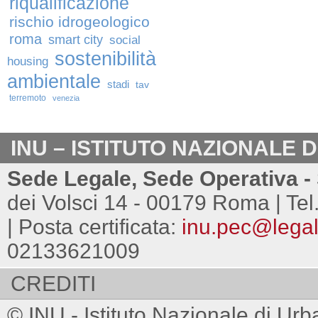
riqualificazione
rischio idrogeologico
roma
smart city
social
sostenibilità
housing
ambientale
stadi
tav
terremoto
venezia
INU – ISTITUTO NAZIONALE 
Sede Legale, Sede Operativa - 
dei Volsci 14 - 00179 Roma | Tel
| Posta certificata:
inu.pec@legalm
02133621009
CREDITI
© INU - Istituto Nazionale di Urb