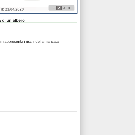
1
2
3
4
 il: 21/04/2020
Pubblicato il: 21/04/2020
a di un albero
en rappresenta i rischi della mancata