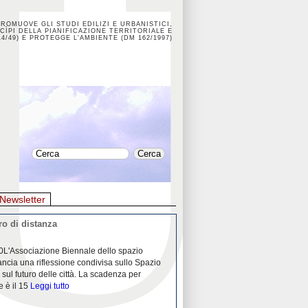
PROMUOVE GLI STUDI EDILIZI E URBANISTICI,
CÌPI DELLA PIANIFICAZIONE TERRITORIALE E
4/49) E PROTEGGE L'AMBIENTE (DM 162/1997)
Newsletter
o di distanza
La crisi dei porti durante la
0L'Associazione Biennale dello spazio
26/04/2020Nei mesi passati abbiam
ancia una riflessione condivisa sullo Spazio
Community "Porti città territori", 
 sul futuro delle città. La scadenza per
collaborazione con Assoporti e A
e è il 15
Leggi tutto
pandemia ci ha
Leggi tutto