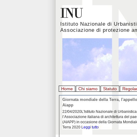
Istituto Nazionale di Urbanist
Associazione di protezione a
Home
Chi siamo
Statuto
Regola
rbanistica italiana al
Giornata mondiale della Terra, l'appello
emergenza. L’INU apre una
Aiapp
tiva: ecco come partecipare
 diffondersi del contagio da
22/04/2020L'Istituto Nazionale di Urbanistica
pieno svolgimento, è ormai
l’Associazione italiana di architettura del pa
eguenze sociali, economiche e
(AIAPP) in occasione della Giornata Mondial
idemia
Leggi tutto
Terra 2020
Leggi tutto