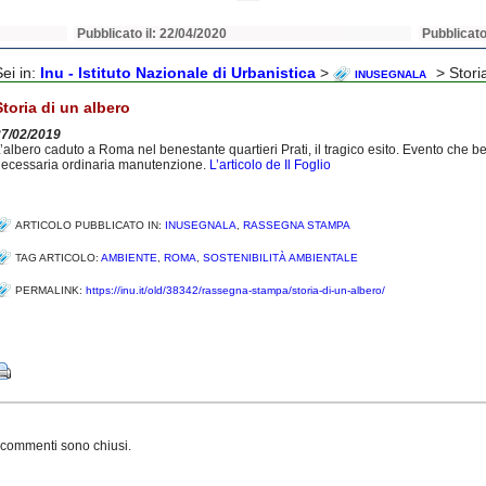
Pubblicato il: 22/04/2020
Pubblicato
Sei in:
Inu - Istituto Nazionale di Urbanistica
>
> Stori
INUSEGNALA
Storia di un albero
27/02/2019
’albero caduto a Roma nel benestante quartieri Prati, il tragico esito. Evento che b
ecessaria ordinaria manutenzione.
L’articolo de Il Foglio
ARTICOLO PUBBLICATO IN:
INUSEGNALA
,
RASSEGNA STAMPA
TAG ARTICOLO:
AMBIENTE
,
ROMA
,
SOSTENIBILITÀ AMBIENTALE
PERMALINK:
https://inu.it/old/38342/rassegna-stampa/storia-di-un-albero/
Share
 commenti sono chiusi.