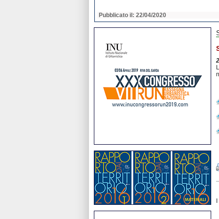
2020
Pubblicato il: 22/04/2020
L
n
I