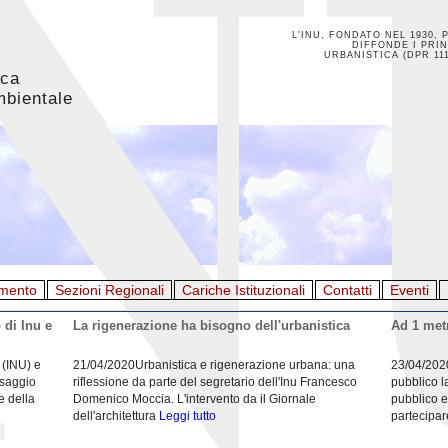
L'INU, FONDATO NEL 1930, 
DIFFONDE I PRIN
URBANISTICA (DPR 111
ica
mbientale
mento
Sezioni Regionali
Cariche Istituzionali
Contatti
Eventi
 di Inu e
La rigenerazione ha bisogno dell'urbanistica
Ad 1 metr
 (INU) e
21/04/2020Urbanistica e rigenerazione urbana: una
23/04/202
esaggio
riflessione da parte del segretario dell'Inu Francesco
pubblico l
e della
Domenico Moccia. L'intervento da il Giornale
pubblico e
dell'architettura
Leggi tutto
partecipar