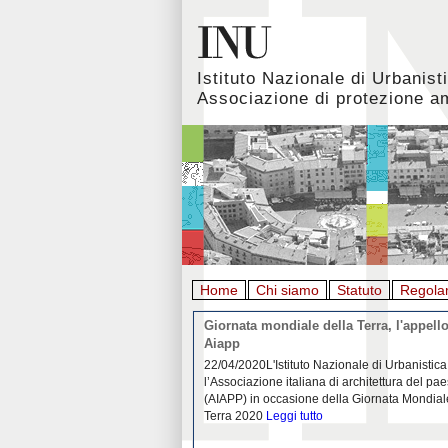
Istituto Nazionale di Urbanist
Associazione di protezione a
Home
Chi siamo
Statuto
Regola
rbanistica italiana al
Giornata mondiale della Terra, l'appello
emergenza. L’INU apre una
Aiapp
tiva: ecco come partecipare
 diffondersi del contagio da
22/04/2020L'Istituto Nazionale di Urbanistica
pieno svolgimento, è ormai
l’Associazione italiana di architettura del pa
eguenze sociali, economiche e
(AIAPP) in occasione della Giornata Mondial
idemia
Leggi tutto
Terra 2020
Leggi tutto