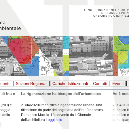
L'INU, FONDATO NEL 1930, 
DIFFONDE I PRIN
URBANISTICA (DPR 111
ica
mbientale
mento
Sezioni Regionali
Cariche Istituzionali
Contatti
Eventi
 di Inu e
La rigenerazione ha bisogno dell'urbanistica
Ad 1 metr
 (INU) e
21/04/2020Urbanistica e rigenerazione urbana: una
23/04/202
esaggio
riflessione da parte del segretario dell'Inu Francesco
pubblico l
e della
Domenico Moccia. L'intervento da il Giornale
pubblico e
dell'architettura
Leggi tutto
partecipar