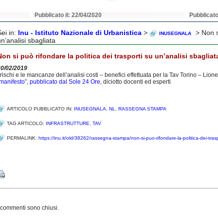
Pubblicato il: 22/04/2020
Pubblicato
Sei in:
Inu - Istituto Nazionale di Urbanistica
>
> Non si
INUSEGNALA
n’analisi sbagliata
Non si può rifondare la politica dei trasporti su un’analisi sbagliat
20/02/2019
 rischi e le mancanze dell’analisi costi – benefici effettuata per la Tav Torino – Lion
manifesto”, pubblicato dal Sole 24 Ore
, diciotto docenti ed esperti
ARTICOLO PUBBLICATO IN:
INUSEGNALA
,
NL
,
RASSEGNA STAMPA
TAG ARTICOLO:
INFRASTRUTTURE
,
TAV
PERMALINK:
https://inu.it/old/38262/rassegna-stampa/non-si-puo-rifondare-la-politica-dei-trasp
Share
 commenti sono chiusi.