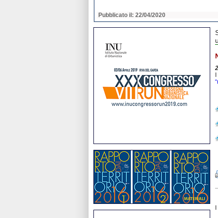
2020
Pubblicato il: 22/04/2020
u
I
“
I