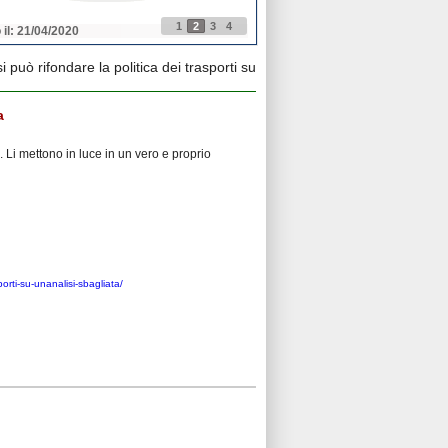
1
2
3
4
 il: 21/04/2020
Pubblicato il: 21/04/2020
 può rifondare la politica dei trasporti su
a
e. Li mettono in luce in un vero e proprio
orti-su-unanalisi-sbagliata/