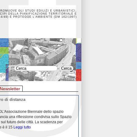
PROMUOVE GLI STUDI EDILIZI E URBANISTICI,
CÌPI DELLA PIANIFICAZIONE TERRITORIALE E
4/49) E PROTEGGE L'AMBIENTE (DM 162/1997)
Newsletter
o di distanza
La crisi dei porti durante la
0L'Associazione Biennale dello spazio
26/04/2020Nei mesi passati abbiam
ancia una riflessione condivisa sullo Spazio
Community "Porti città territori", 
 sul futuro delle città. La scadenza per
collaborazione con Assoporti e A
e è il 15
Leggi tutto
pandemia ci ha
Leggi tutto