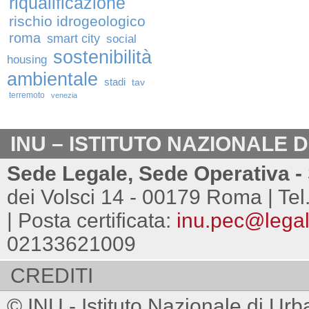
riqualificazione
rischio idrogeologico
roma
smart city
social
sostenibilità
housing
ambientale
stadi
tav
terremoto
venezia
INU – ISTITUTO NAZIONALE 
Sede Legale, Sede Operativa - 
dei Volsci 14 - 00179 Roma | Tel
| Posta certificata:
inu.pec@legalm
02133621009
CREDITI
© INU - Istituto Nazionale di Urb