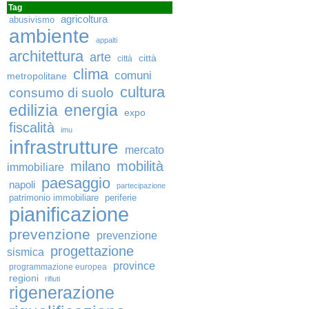
Tag
agricoltura
abusivismo
ambiente
appalti
architettura
arte
città
città
clima
comuni
metropolitane
cultura
consumo di suolo
edilizia
energia
expo
fiscalità
imu
infrastrutture
mercato
milano
mobilità
immobiliare
paesaggio
napoli
partecipazione
patrimonio immobiliare
periferie
pianificazione
prevenzione
prevenzione
progettazione
sismica
province
programmazione europea
regioni
rifiuti
rigenerazione