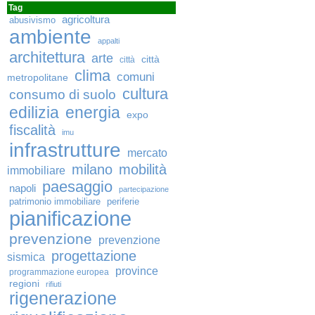
Tag
agricoltura
abusivismo
ambiente
appalti
architettura
arte
città
città
clima
comuni
metropolitane
cultura
consumo di suolo
edilizia
energia
expo
fiscalità
imu
infrastrutture
mercato
milano
mobilità
immobiliare
paesaggio
napoli
partecipazione
patrimonio immobiliare
periferie
pianificazione
prevenzione
prevenzione
progettazione
sismica
province
programmazione europea
regioni
rifiuti
rigenerazione