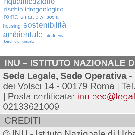
riqualificazione
rischio idrogeologico
roma
smart city
social
sostenibilità
housing
ambientale
stadi
tav
terremoto
venezia
INU – ISTITUTO NAZIONALE 
Sede Legale, Sede Operativa - 
dei Volsci 14 - 00179 Roma | Tel
| Posta certificata:
inu.pec@legalm
02133621009
CREDITI
© INU - Istituto Nazionale di Urb