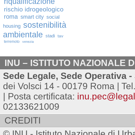
riqualificazione
rischio idrogeologico
roma
smart city
social
sostenibilità
housing
ambientale
stadi
tav
terremoto
venezia
INU – ISTITUTO NAZIONALE 
Sede Legale, Sede Operativa - 
dei Volsci 14 - 00179 Roma | Tel
| Posta certificata:
inu.pec@legalm
02133621009
CREDITI
© INU - Istituto Nazionale di Urb