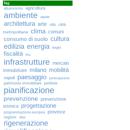
Tag
agricoltura
abusivismo
ambiente
appalti
architettura
arte
città
città
clima
comuni
metropolitane
cultura
consumo di suolo
edilizia
energia
expo
fiscalità
imu
infrastrutture
mercato
milano
mobilità
immobiliare
paesaggio
napoli
partecipazione
patrimonio immobiliare
periferie
pianificazione
prevenzione
prevenzione
progettazione
sismica
province
programmazione europea
regioni
rifiuti
rigenerazione