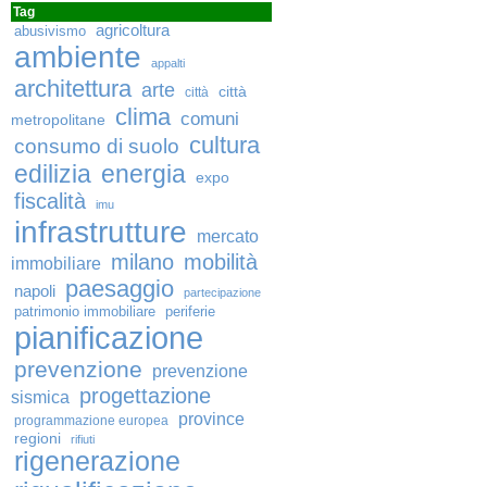
Tag
agricoltura
abusivismo
ambiente
appalti
architettura
arte
città
città
clima
comuni
metropolitane
cultura
consumo di suolo
edilizia
energia
expo
fiscalità
imu
infrastrutture
mercato
milano
mobilità
immobiliare
paesaggio
napoli
partecipazione
patrimonio immobiliare
periferie
pianificazione
prevenzione
prevenzione
progettazione
sismica
province
programmazione europea
regioni
rifiuti
rigenerazione