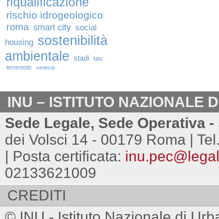
riqualificazione
rischio idrogeologico
roma
smart city
social
sostenibilità
housing
ambientale
stadi
tav
terremoto
venezia
INU – ISTITUTO NAZIONALE 
Sede Legale, Sede Operativa - 
dei Volsci 14 - 00179 Roma | Tel
| Posta certificata:
inu.pec@legalm
02133621009
CREDITI
© INU - Istituto Nazionale di Urb