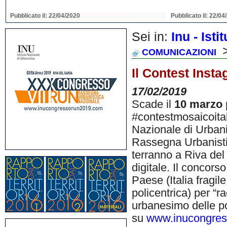
Pubblicato il: 22/04/2020
Pubblicato il: 22/04
Sei in:
Inu - Ist
>
COMUNICAZIONI
Il Contest Insta
17/02/2019
Scade il
10 marzo
#contestmosaicoitali
Nazionale di Urbani
Rassegna Urbanisti
terranno a Riva de
digitale. Il concors
Paese (Italia fragile,
policentrica) per “r
urbanesimo delle pop
su
www.inucongre