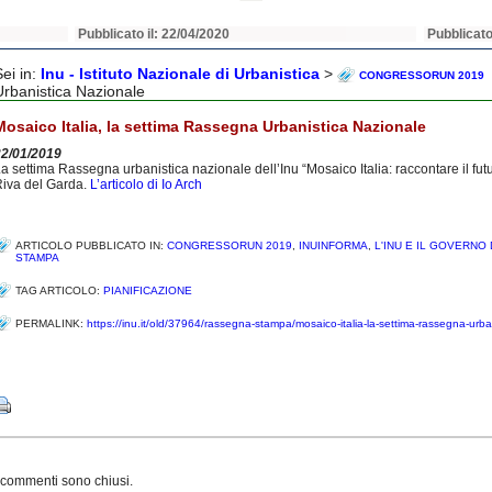
Pubblicato il: 22/04/2020
Pubblicato
Sei in:
Inu - Istituto Nazionale di Urbanistica
>
CONGRESSORUN 2019
Urbanistica Nazionale
Mosaico Italia, la settima Rassegna Urbanistica Nazionale
22/01/2019
a settima Rassegna urbanistica nazionale dell’Inu “Mosaico Italia: raccontare il fu
iva del Garda.
L’articolo di Io Arch
ARTICOLO PUBBLICATO IN:
CONGRESSORUN 2019
,
INUINFORMA
,
L'INU E IL GOVERNO
STAMPA
TAG ARTICOLO:
PIANIFICAZIONE
PERMALINK:
https://inu.it/old/37964/rassegna-stampa/mosaico-italia-la-settima-rassegna-urba
Share
 commenti sono chiusi.