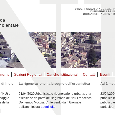
L'INU, FONDATO NEL 1930, 
DIFFONDE I PRIN
URBANISTICA (DPR 111
ica
mbientale
mento
Sezioni Regionali
Cariche Istituzionali
Contatti
Eventi
 di Inu e
La rigenerazione ha bisogno dell'urbanistica
Ad 1 metr
 (INU) e
21/04/2020Urbanistica e rigenerazione urbana: una
23/04/202
esaggio
riflessione da parte del segretario dell'Inu Francesco
pubblico l
e della
Domenico Moccia. L'intervento da il Giornale
pubblico e
dell'architettura
Leggi tutto
partecipar