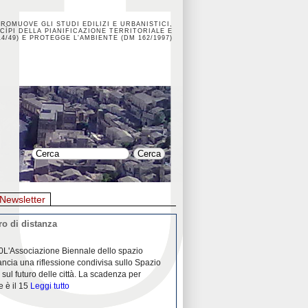
PROMUOVE GLI STUDI EDILIZI E URBANISTICI,
CÌPI DELLA PIANIFICAZIONE TERRITORIALE E
4/49) E PROTEGGE L'AMBIENTE (DM 162/1997)
Newsletter
o di distanza
La crisi dei porti durante la
0L'Associazione Biennale dello spazio
26/04/2020Nei mesi passati abbiam
ancia una riflessione condivisa sullo Spazio
Community "Porti città territori", 
 sul futuro delle città. La scadenza per
collaborazione con Assoporti e A
e è il 15
Leggi tutto
pandemia ci ha
Leggi tutto