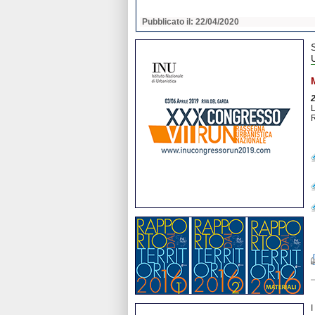
2020
Pubblicato il: 22/04/2020
L
R
I