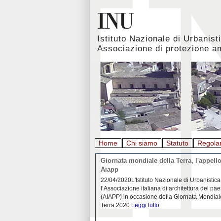
Istituto Nazionale di Urbanist
Associazione di protezione a
Home
Chi siamo
Statuto
Regola
rbanistica italiana al
Giornata mondiale della Terra, l'appello
emergenza. L’INU apre una
Aiapp
tiva: ecco come partecipare
 diffondersi del contagio da
22/04/2020L'Istituto Nazionale di Urbanistica
pieno svolgimento, è ormai
l’Associazione italiana di architettura del pa
eguenze sociali, economiche e
(AIAPP) in occasione della Giornata Mondial
idemia
Leggi tutto
Terra 2020
Leggi tutto