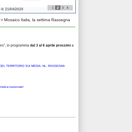
1
2
3
4
 il: 21/04/2020
Pubblicato il: 21/04/2020
> Mosaico Italia, la settima Rassegna
turo”, in programma
dal 3 al 6 aprile prossimi
a
 DEL TERRITORIO SUI MEDIA
,
NL
,
RASSEGNA
nistica-nazionale/