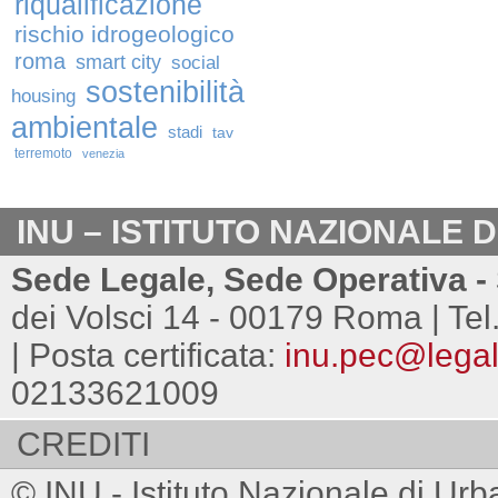
riqualificazione
rischio idrogeologico
roma
smart city
social
sostenibilità
housing
ambientale
stadi
tav
terremoto
venezia
INU – ISTITUTO NAZIONALE 
Sede Legale, Sede Operativa - 
dei Volsci 14 - 00179 Roma | Tel
| Posta certificata:
inu.pec@legalm
02133621009
CREDITI
© INU - Istituto Nazionale di Urb