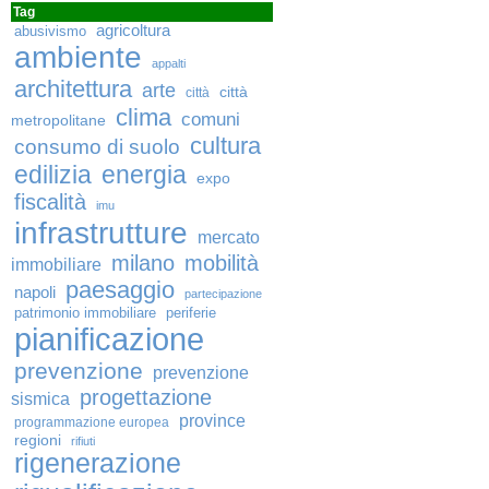
Tag
agricoltura
abusivismo
ambiente
appalti
architettura
arte
città
città
clima
comuni
metropolitane
cultura
consumo di suolo
edilizia
energia
expo
fiscalità
imu
infrastrutture
mercato
milano
mobilità
immobiliare
paesaggio
napoli
partecipazione
patrimonio immobiliare
periferie
pianificazione
prevenzione
prevenzione
progettazione
sismica
province
programmazione europea
regioni
rifiuti
rigenerazione