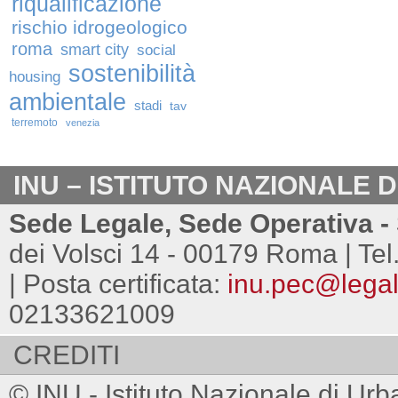
riqualificazione
rischio idrogeologico
roma
smart city
social
sostenibilità
housing
ambientale
stadi
tav
terremoto
venezia
INU – ISTITUTO NAZIONALE 
Sede Legale, Sede Operativa - 
dei Volsci 14 - 00179 Roma | Tel
| Posta certificata:
inu.pec@legalm
02133621009
CREDITI
© INU - Istituto Nazionale di Urb