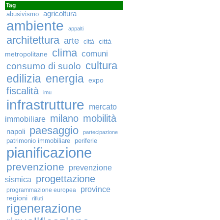
Tag
agricoltura
abusivismo
ambiente
appalti
architettura
arte
città
città
clima
comuni
metropolitane
cultura
consumo di suolo
edilizia
energia
expo
fiscalità
imu
infrastrutture
mercato
milano
mobilità
immobiliare
paesaggio
napoli
partecipazione
patrimonio immobiliare
periferie
pianificazione
prevenzione
prevenzione
progettazione
sismica
province
programmazione europea
regioni
rifiuti
rigenerazione