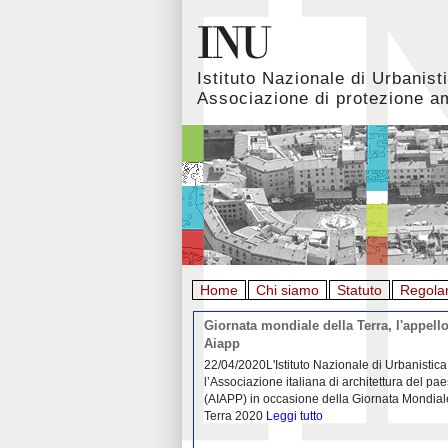
Istituto Nazionale di Urbanist
Associazione di protezione a
Home
Chi siamo
Statuto
Regola
rbanistica italiana al
Giornata mondiale della Terra, l'appello
emergenza. L’INU apre una
Aiapp
tiva: ecco come partecipare
 diffondersi del contagio da
22/04/2020L'Istituto Nazionale di Urbanistica
pieno svolgimento, è ormai
l’Associazione italiana di architettura del pa
eguenze sociali, economiche e
(AIAPP) in occasione della Giornata Mondial
idemia
Leggi tutto
Terra 2020
Leggi tutto