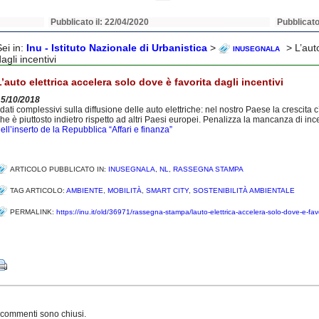
Pubblicato il: 22/04/2020
Pubblicato
Sei in:
Inu - Istituto Nazionale di Urbanistica
>
> L’auto
INUSEGNALA
agli incentivi
L’auto elettrica accelera solo dove è favorita dagli incentivi
15/10/2018
 dati complessivi sulla diffusione delle auto elettriche: nel nostro Paese la crescita 
he è piuttosto indietro rispetto ad altri Paesi europei. Penalizza la mancanza di incent
ell’inserto de la Repubblica “Affari e finanza”
ARTICOLO PUBBLICATO IN:
INUSEGNALA
,
NL
,
RASSEGNA STAMPA
TAG ARTICOLO:
AMBIENTE
,
MOBILITÀ
,
SMART CITY
,
SOSTENIBILITÀ AMBIENTALE
PERMALINK:
https://inu.it/old/36971/rassegna-stampa/lauto-elettrica-accelera-solo-dove-e-favor
Share
 commenti sono chiusi.