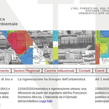
L'INU, FONDATO NEL 1930, 
DIFFONDE I PRIN
URBANISTICA (DPR 111
ica
mbientale
mento
Sezioni Regionali
Cariche Istituzionali
Contatti
Eventi
 di Inu e
La rigenerazione ha bisogno dell'urbanistica
Ad 1 metr
 (INU) e
21/04/2020Urbanistica e rigenerazione urbana: una
23/04/202
esaggio
riflessione da parte del segretario dell'Inu Francesco
pubblico l
e della
Domenico Moccia. L'intervento da il Giornale
pubblico e
dell'architettura
Leggi tutto
partecipar