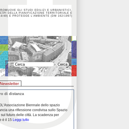
PROMUOVE GLI STUDI EDILIZI E URBANISTICI,
CÌPI DELLA PIANIFICAZIONE TERRITORIALE E
4/49) E PROTEGGE L'AMBIENTE (DM 162/1997)
Newsletter
o di distanza
La crisi dei porti durante la
0L'Associazione Biennale dello spazio
26/04/2020Nei mesi passati abbiam
ancia una riflessione condivisa sullo Spazio
Community "Porti città territori", 
 sul futuro delle città. La scadenza per
collaborazione con Assoporti e A
e è il 15
Leggi tutto
pandemia ci ha
Leggi tutto