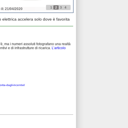
1
2
3
4
 il: 21/04/2020
Pubblicato il: 21/04/2020
 elettrica accelera solo dove è favorita
c’è, ma i numeri assoluti fotografano una realtà
ivi e di infrastrutture di ricarica.
L’articolo
ita-dagli-incentivi/