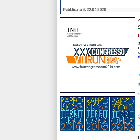
2020
Pubblicato il: 22/04/2020
d
I
c
d
I