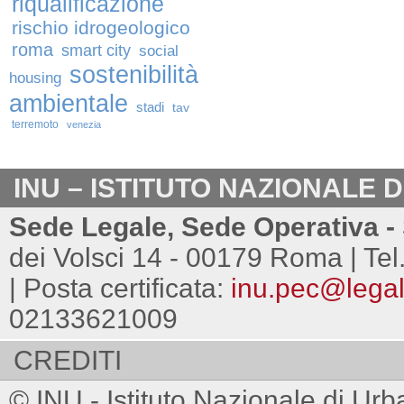
riqualificazione
rischio idrogeologico
roma
smart city
social
sostenibilità
housing
ambientale
stadi
tav
terremoto
venezia
INU – ISTITUTO NAZIONALE 
Sede Legale, Sede Operativa - 
dei Volsci 14 - 00179 Roma | Tel
| Posta certificata:
inu.pec@legalm
02133621009
CREDITI
© INU - Istituto Nazionale di Urb