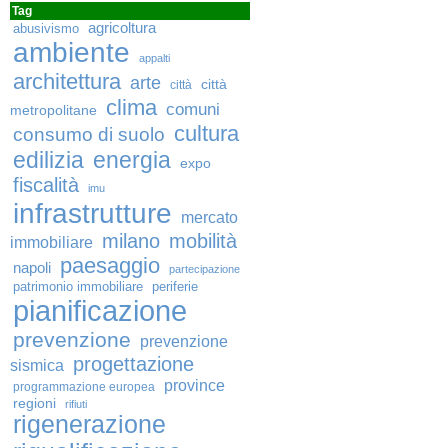
Tag
agricoltura
abusivismo
ambiente
appalti
architettura
arte
città
città
clima
comuni
metropolitane
cultura
consumo di suolo
edilizia
energia
expo
fiscalità
imu
infrastrutture
mercato
milano
mobilità
immobiliare
paesaggio
napoli
partecipazione
patrimonio immobiliare
periferie
pianificazione
prevenzione
prevenzione
progettazione
sismica
province
programmazione europea
regioni
rifiuti
rigenerazione