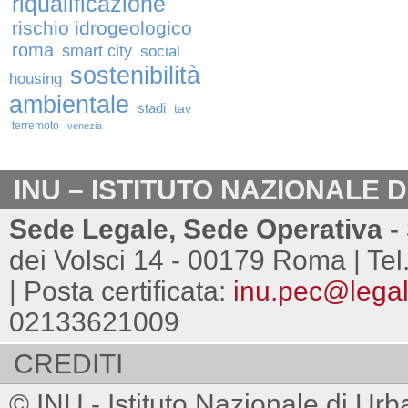
riqualificazione
rischio idrogeologico
roma
smart city
social
sostenibilità
housing
ambientale
stadi
tav
terremoto
venezia
INU – ISTITUTO NAZIONALE 
Sede Legale, Sede Operativa - 
dei Volsci 14 - 00179 Roma | Tel
| Posta certificata:
inu.pec@legalm
02133621009
CREDITI
© INU - Istituto Nazionale di Urb