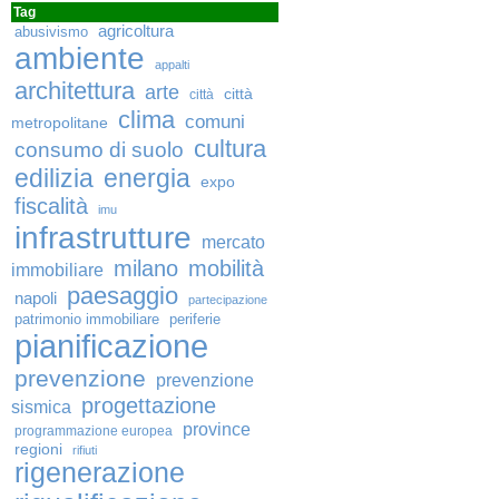
Tag
agricoltura
abusivismo
ambiente
appalti
architettura
arte
città
città
clima
comuni
metropolitane
cultura
consumo di suolo
edilizia
energia
expo
fiscalità
imu
infrastrutture
mercato
milano
mobilità
immobiliare
paesaggio
napoli
partecipazione
patrimonio immobiliare
periferie
pianificazione
prevenzione
prevenzione
progettazione
sismica
province
programmazione europea
regioni
rifiuti
rigenerazione