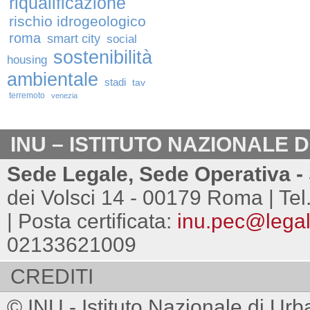
riqualificazione
rischio idrogeologico
roma
smart city
social
sostenibilità
housing
ambientale
stadi
tav
terremoto
venezia
INU – ISTITUTO NAZIONALE 
Sede Legale, Sede Operativa - 
dei Volsci 14 - 00179 Roma | Tel
| Posta certificata:
inu.pec@legalm
02133621009
CREDITI
© INU - Istituto Nazionale di Urb