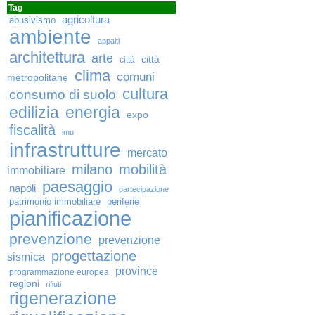
Tag
agricoltura
abusivismo
ambiente
appalti
architettura
arte
città
città
clima
comuni
metropolitane
cultura
consumo di suolo
edilizia
energia
expo
fiscalità
imu
infrastrutture
mercato
milano
mobilità
immobiliare
paesaggio
napoli
partecipazione
patrimonio immobiliare
periferie
pianificazione
prevenzione
prevenzione
progettazione
sismica
province
programmazione europea
regioni
rifiuti
rigenerazione