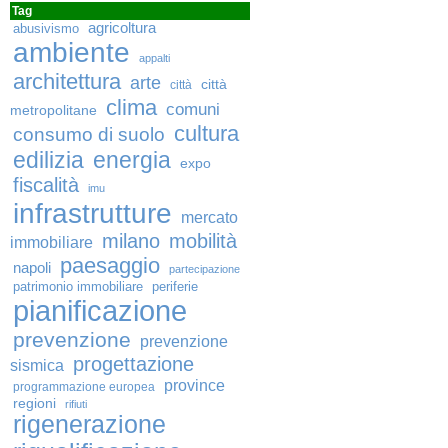
Tag
agricoltura
abusivismo
ambiente
appalti
architettura
arte
città
città
clima
comuni
metropolitane
cultura
consumo di suolo
edilizia
energia
expo
fiscalità
imu
infrastrutture
mercato
milano
mobilità
immobiliare
paesaggio
napoli
partecipazione
patrimonio immobiliare
periferie
pianificazione
prevenzione
prevenzione
progettazione
sismica
province
programmazione europea
regioni
rifiuti
rigenerazione