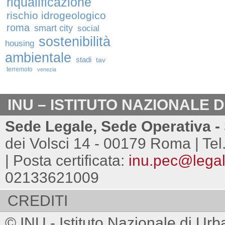
riqualificazione
rischio idrogeologico
roma
smart city
social
sostenibilità
housing
ambientale
stadi
tav
terremoto
venezia
INU – ISTITUTO NAZIONALE 
Sede Legale, Sede Operativa - 
dei Volsci 14 - 00179 Roma | Tel
| Posta certificata:
inu.pec@legalm
02133621009
CREDITI
© INU - Istituto Nazionale di Urb