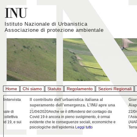
Istituto Nazionale di Urbanistica
Associazione di protezione ambientale
Home
Chi siamo
Statuto
Regolamento
Sezioni Regionali
Giornata mondiale della Terra, l'appello di Inu e
La rigenerazione 
Aiapp
22/04/2020L'Istituto Nazionale di Urbanistica (INU) e
21/04/2020Urbanist
l’Associazione italiana di architettura del paesaggio
riflessione da parte
(AIAPP) in occasione della Giornata Mondiale della
Domenico Moccia. L'
Terra 2020
Leggi tutto
dell'architettura
Legg