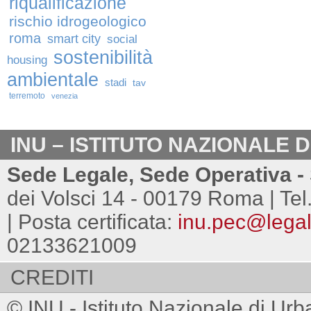
riqualificazione
rischio idrogeologico
roma
smart city
social
sostenibilità
housing
ambientale
stadi
tav
terremoto
venezia
INU – ISTITUTO NAZIONALE 
Sede Legale, Sede Operativa - 
dei Volsci 14 - 00179 Roma | Tel
| Posta certificata:
inu.pec@legalm
02133621009
CREDITI
© INU - Istituto Nazionale di Urb