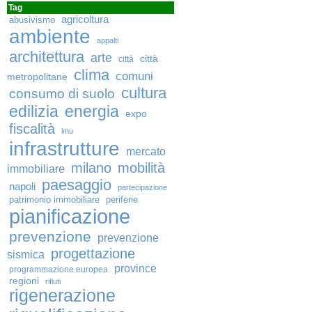
Tag
agricoltura
abusivismo
ambiente
appalti
architettura
arte
città
città
clima
comuni
metropolitane
cultura
consumo di suolo
edilizia
energia
expo
fiscalità
imu
infrastrutture
mercato
milano
mobilità
immobiliare
paesaggio
napoli
partecipazione
patrimonio immobiliare
periferie
pianificazione
prevenzione
prevenzione
progettazione
sismica
province
programmazione europea
regioni
rifiuti
rigenerazione