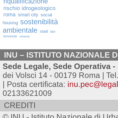
riqualificazione
rischio idrogeologico
roma
smart city
social
sostenibilità
housing
ambientale
stadi
tav
terremoto
venezia
INU – ISTITUTO NAZIONALE 
Sede Legale, Sede Operativa - 
dei Volsci 14 - 00179 Roma | Tel
| Posta certificata:
inu.pec@legalm
02133621009
CREDITI
© INU - Istituto Nazionale di Urb