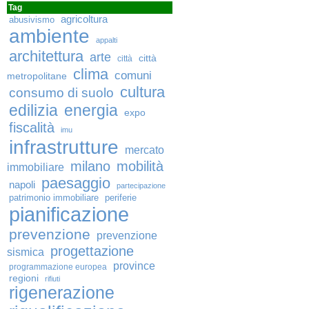
Tag
agricoltura
abusivismo
ambiente
appalti
architettura
arte
città
città
clima
comuni
metropolitane
cultura
consumo di suolo
edilizia
energia
expo
fiscalità
imu
infrastrutture
mercato
milano
mobilità
immobiliare
paesaggio
napoli
partecipazione
patrimonio immobiliare
periferie
pianificazione
prevenzione
prevenzione
progettazione
sismica
province
programmazione europea
regioni
rifiuti
rigenerazione