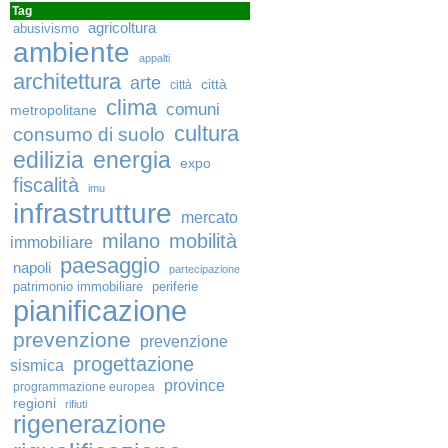
Tag
agricoltura
abusivismo
ambiente
appalti
architettura
arte
città
città
clima
comuni
metropolitane
cultura
consumo di suolo
edilizia
energia
expo
fiscalità
imu
infrastrutture
mercato
milano
mobilità
immobiliare
paesaggio
napoli
partecipazione
patrimonio immobiliare
periferie
pianificazione
prevenzione
prevenzione
progettazione
sismica
province
programmazione europea
regioni
rifiuti
rigenerazione