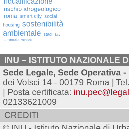
riqualificazione
rischio idrogeologico
roma
smart city
social
sostenibilità
housing
ambientale
stadi
tav
terremoto
venezia
INU – ISTITUTO NAZIONALE 
Sede Legale, Sede Operativa - 
dei Volsci 14 - 00179 Roma | Tel
| Posta certificata:
inu.pec@legalm
02133621009
CREDITI
© INU - Istituto Nazionale di Urb