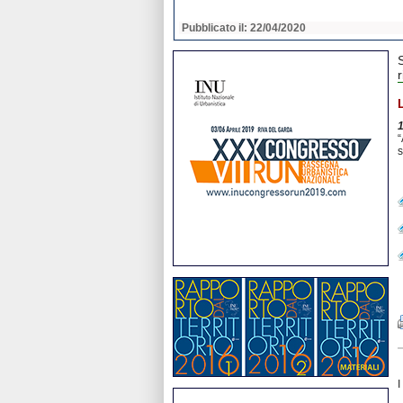
2020
Pubblicato il: 22/04/2020
r
“
s
I