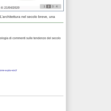
1
2
3
4
 il: 21/04/2020
Pubblicato il: 21/04/2020
L’architettura nel secolo breve, una
ntologia di commenti sulle tendenze del secolo
ione-a-piu-voci/