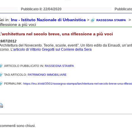
Pubblicato il: 22/04/2020
Pubblicato
Sei in:
Inu - Istituto Nazionale di Urbanistica
>
> 
RASSEGNA STAMPA
iflessione a più voci
L’architettura nel secolo breve, una riflessione a più voci
19/07/2012
Architettura del Novecento. Teorie, scuole, eventi”. Un libro edito da Einaudi, un’a
corso.
L’articolo di Vittorio Gregotti sul Corriere della Sera
ARTICOLO PUBBLICATO IN:
RASSEGNA STAMPA
TAG ARTICOLO:
PATRIMONIO IMMOBILIARE
PERMALINK:
https://inu.it/old/3501/rassegna-stampa/larchitettura-nel-secolo-breve-una-rifless
Share
 commenti sono chiusi.