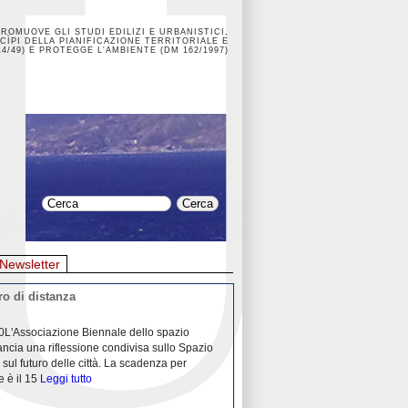
PROMUOVE GLI STUDI EDILIZI E URBANISTICI,
CÌPI DELLA PIANIFICAZIONE TERRITORIALE E
4/49) E PROTEGGE L'AMBIENTE (DM 162/1997)
Newsletter
o di distanza
La crisi dei porti durante la
0L'Associazione Biennale dello spazio
26/04/2020Nei mesi passati abbiam
ancia una riflessione condivisa sullo Spazio
Community "Porti città territori", 
 sul futuro delle città. La scadenza per
collaborazione con Assoporti e A
e è il 15
Leggi tutto
pandemia ci ha
Leggi tutto