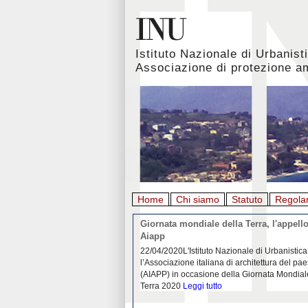
Istituto Nazionale di Urbanist
Associazione di protezione a
Home
Chi siamo
Statuto
Regola
rbanistica italiana al
Giornata mondiale della Terra, l'appello
emergenza. L’INU apre una
Aiapp
tiva: ecco come partecipare
 diffondersi del contagio da
22/04/2020L'Istituto Nazionale di Urbanistica
pieno svolgimento, è ormai
l’Associazione italiana di architettura del pa
eguenze sociali, economiche e
(AIAPP) in occasione della Giornata Mondial
idemia
Leggi tutto
Terra 2020
Leggi tutto