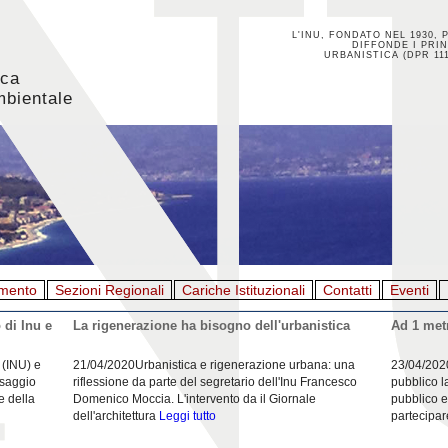
L'INU, FONDATO NEL 1930, 
DIFFONDE I PRIN
URBANISTICA (DPR 111
ica
mbientale
mento
Sezioni Regionali
Cariche Istituzionali
Contatti
Eventi
 di Inu e
La rigenerazione ha bisogno dell'urbanistica
Ad 1 metr
 (INU) e
21/04/2020Urbanistica e rigenerazione urbana: una
23/04/202
esaggio
riflessione da parte del segretario dell'Inu Francesco
pubblico l
e della
Domenico Moccia. L'intervento da il Giornale
pubblico e
dell'architettura
Leggi tutto
partecipar