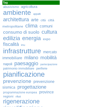
Tag
agricoltura
abusivismo
ambiente
appalti
architettura
arte
città
città
clima
comuni
metropolitane
cultura
consumo di suolo
edilizia
energia
expo
fiscalità
imu
infrastrutture
mercato
milano
mobilità
immobiliare
paesaggio
napoli
partecipazione
patrimonio immobiliare
periferie
pianificazione
prevenzione
prevenzione
progettazione
sismica
province
programmazione europea
regioni
rifiuti
rigenerazione