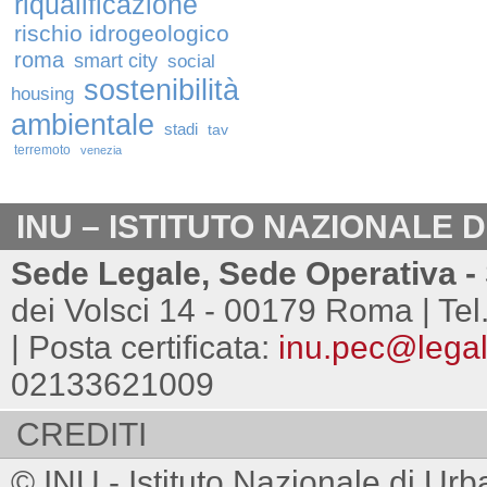
riqualificazione
rischio idrogeologico
roma
smart city
social
sostenibilità
housing
ambientale
stadi
tav
terremoto
venezia
INU – ISTITUTO NAZIONALE 
Sede Legale, Sede Operativa - 
dei Volsci 14 - 00179 Roma | Tel
| Posta certificata:
inu.pec@legalm
02133621009
CREDITI
© INU - Istituto Nazionale di Urb