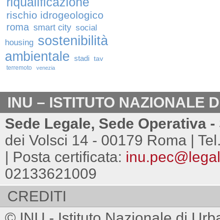
riqualificazione
rischio idrogeologico
roma
smart city
social
sostenibilità
housing
ambientale
stadi
tav
terremoto
venezia
INU – ISTITUTO NAZIONALE 
Sede Legale, Sede Operativa - 
dei Volsci 14 - 00179 Roma | Tel
| Posta certificata:
inu.pec@legalm
02133621009
CREDITI
© INU - Istituto Nazionale di Urb