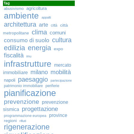
Tag
agricoltura
abusivismo
ambiente
appalti
architettura
arte
città
città
clima
comuni
metropolitane
cultura
consumo di suolo
edilizia
energia
expo
fiscalità
imu
infrastrutture
mercato
milano
mobilità
immobiliare
paesaggio
napoli
partecipazione
patrimonio immobiliare
periferie
pianificazione
prevenzione
prevenzione
progettazione
sismica
province
programmazione europea
regioni
rifiuti
rigenerazione