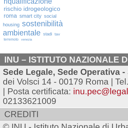
riqualificazione
rischio idrogeologico
roma
smart city
social
sostenibilità
housing
ambientale
stadi
tav
terremoto
venezia
INU – ISTITUTO NAZIONALE 
Sede Legale, Sede Operativa - 
dei Volsci 14 - 00179 Roma | Tel
| Posta certificata:
inu.pec@legalm
02133621009
CREDITI
© INU - Istituto Nazionale di Urb