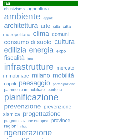
Tag
agricoltura
abusivismo
ambiente
appalti
architettura
arte
città
città
clima
comuni
metropolitane
cultura
consumo di suolo
edilizia
energia
expo
fiscalità
imu
infrastrutture
mercato
milano
mobilità
immobiliare
paesaggio
napoli
partecipazione
patrimonio immobiliare
periferie
pianificazione
prevenzione
prevenzione
progettazione
sismica
province
programmazione europea
regioni
rifiuti
rigenerazione