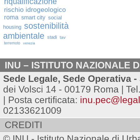
riqualificazione
rischio idrogeologico
roma
smart city
social
sostenibilità
housing
ambientale
stadi
tav
terremoto
venezia
INU – ISTITUTO NAZIONALE 
Sede Legale, Sede Operativa - 
dei Volsci 14 - 00179 Roma | Tel
| Posta certificata:
inu.pec@legalm
02133621009
CREDITI
© INU - Istituto Nazionale di Urb