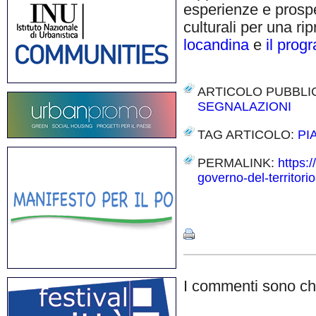
esperienze e prospet
culturali per una ri
locandina
e
il pro
ARTICOLO PUBBLI
SEGNALAZIONI
TAG ARTICOLO:
PI
PERMALINK:
https:/
governo-del-territor
Share
I commenti sono chi