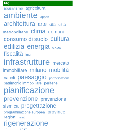
Tag
agricoltura
abusivismo
ambiente
appalti
architettura
arte
città
città
clima
comuni
metropolitane
cultura
consumo di suolo
edilizia
energia
expo
fiscalità
imu
infrastrutture
mercato
milano
mobilità
immobiliare
paesaggio
napoli
partecipazione
patrimonio immobiliare
periferie
pianificazione
prevenzione
prevenzione
progettazione
sismica
province
programmazione europea
regioni
rifiuti
rigenerazione