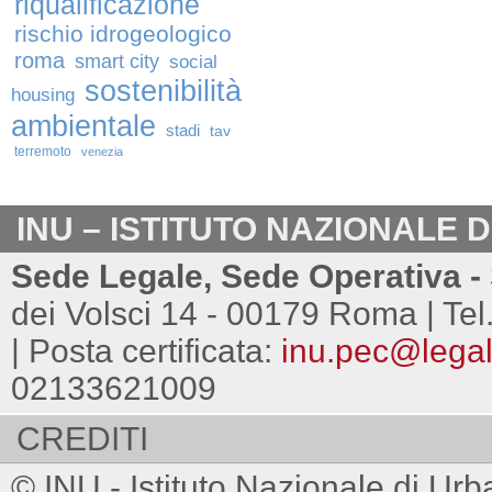
riqualificazione
rischio idrogeologico
roma
smart city
social
sostenibilità
housing
ambientale
stadi
tav
terremoto
venezia
INU – ISTITUTO NAZIONALE 
Sede Legale, Sede Operativa - 
dei Volsci 14 - 00179 Roma | Tel
| Posta certificata:
inu.pec@legalm
02133621009
CREDITI
© INU - Istituto Nazionale di Urb