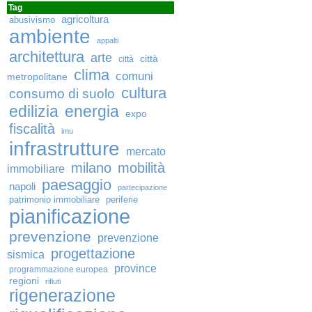
Tag
agricoltura
abusivismo
ambiente
appalti
architettura
arte
città
città
clima
comuni
metropolitane
cultura
consumo di suolo
edilizia
energia
expo
fiscalità
imu
infrastrutture
mercato
milano
mobilità
immobiliare
paesaggio
napoli
partecipazione
patrimonio immobiliare
periferie
pianificazione
prevenzione
prevenzione
progettazione
sismica
province
programmazione europea
regioni
rifiuti
rigenerazione