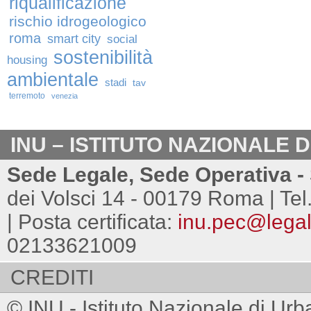
riqualificazione
rischio idrogeologico
roma
smart city
social
sostenibilità
housing
ambientale
stadi
tav
terremoto
venezia
INU – ISTITUTO NAZIONALE 
Sede Legale, Sede Operativa - 
dei Volsci 14 - 00179 Roma | Tel
| Posta certificata:
inu.pec@legalm
02133621009
CREDITI
© INU - Istituto Nazionale di Urb