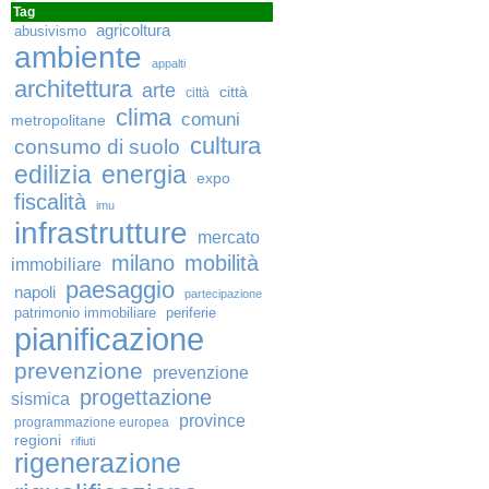
Tag
agricoltura
abusivismo
ambiente
appalti
architettura
arte
città
città
clima
comuni
metropolitane
cultura
consumo di suolo
edilizia
energia
expo
fiscalità
imu
infrastrutture
mercato
milano
mobilità
immobiliare
paesaggio
napoli
partecipazione
patrimonio immobiliare
periferie
pianificazione
prevenzione
prevenzione
progettazione
sismica
province
programmazione europea
regioni
rifiuti
rigenerazione