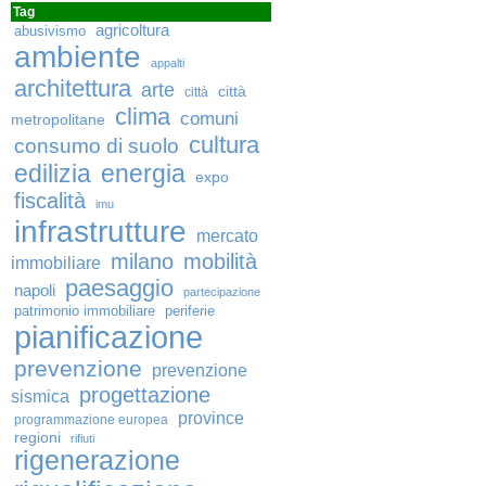
Tag
agricoltura
abusivismo
ambiente
appalti
architettura
arte
città
città
clima
comuni
metropolitane
cultura
consumo di suolo
edilizia
energia
expo
fiscalità
imu
infrastrutture
mercato
milano
mobilità
immobiliare
paesaggio
napoli
partecipazione
patrimonio immobiliare
periferie
pianificazione
prevenzione
prevenzione
progettazione
sismica
province
programmazione europea
regioni
rifiuti
rigenerazione