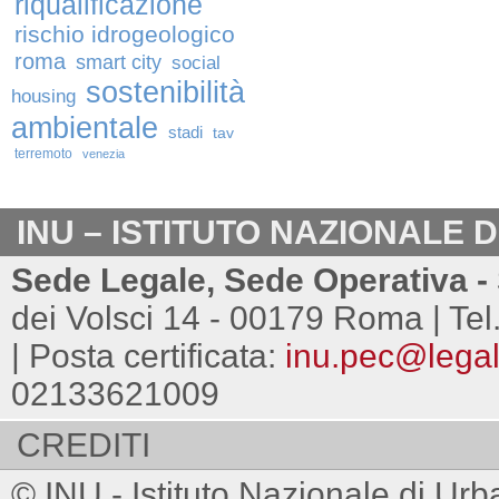
riqualificazione
rischio idrogeologico
roma
smart city
social
sostenibilità
housing
ambientale
stadi
tav
terremoto
venezia
INU – ISTITUTO NAZIONALE 
Sede Legale, Sede Operativa - 
dei Volsci 14 - 00179 Roma | Tel
| Posta certificata:
inu.pec@legalm
02133621009
CREDITI
© INU - Istituto Nazionale di Urb