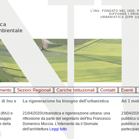
L'INU, FONDATO NEL 1930, 
DIFFONDE I PRIN
URBANISTICA (DPR 111
ica
mbientale
mento
Sezioni Regionali
Cariche Istituzionali
Contatti
Eventi
 di Inu e
La rigenerazione ha bisogno dell'urbanistica
Ad 1 metr
 (INU) e
21/04/2020Urbanistica e rigenerazione urbana: una
23/04/202
esaggio
riflessione da parte del segretario dell'Inu Francesco
pubblico l
e della
Domenico Moccia. L'intervento da il Giornale
pubblico e
dell'architettura
Leggi tutto
partecipar