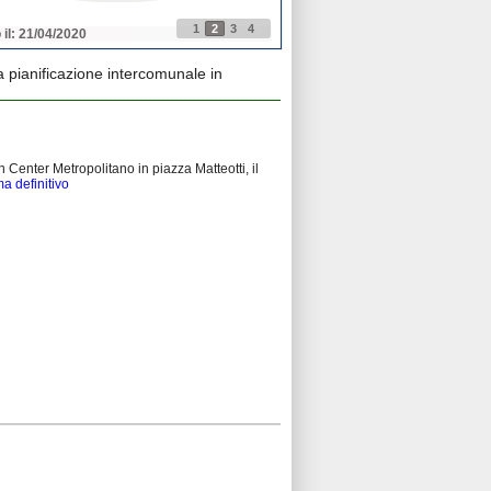
1
2
3
4
 il: 21/04/2020
Pubblicato il: 21/04/2020
 pianificazione intercomunale in
n Center Metropolitano in piazza Matteotti, il
a definitivo