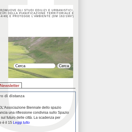
PROMUOVE GLI STUDI EDILIZI E URBANISTICI,
CÌPI DELLA PIANIFICAZIONE TERRITORIALE E
4/49) E PROTEGGE L'AMBIENTE (DM 162/1997)
Newsletter
o di distanza
La crisi dei porti durante la
0L'Associazione Biennale dello spazio
26/04/2020Nei mesi passati abbiam
ancia una riflessione condivisa sullo Spazio
Community "Porti città territori", 
 sul futuro delle città. La scadenza per
collaborazione con Assoporti e A
e è il 15
Leggi tutto
pandemia ci ha
Leggi tutto