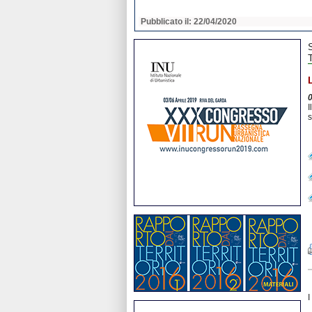
2020
Pubblicato il: 22/04/2020
I
s
I