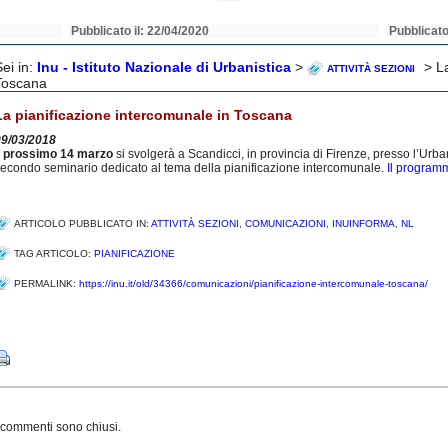
Pubblicato il: 22/04/2020
Pubblicato
Sei in:
Inu - Istituto Nazionale di Urbanistica
>
> La
ATTIVITÀ SEZIONI
Toscana
La pianificazione intercomunale in Toscana
09/03/2018
l
prossimo 14 marzo
si svolgerà a Scandicci, in provincia di Firenze, presso l’Urba
econdo seminario dedicato al tema della pianificazione intercomunale.
Il programm
ARTICOLO PUBBLICATO IN:
ATTIVITÀ SEZIONI
,
COMUNICAZIONI
,
INUINFORMA
,
NL
TAG ARTICOLO:
PIANIFICAZIONE
PERMALINK:
https://inu.it/old/34366/comunicazioni/pianificazione-intercomunale-toscana/
Share
 commenti sono chiusi.