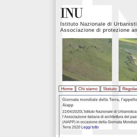
Istituto Nazionale di Urbanist
Associazione di protezione a
Home
Chi siamo
Statuto
Regola
rbanistica italiana al
Giornata mondiale della Terra, l'appello
emergenza. L’INU apre una
Aiapp
tiva: ecco come partecipare
 diffondersi del contagio da
22/04/2020L'Istituto Nazionale di Urbanistica
pieno svolgimento, è ormai
l’Associazione italiana di architettura del pa
eguenze sociali, economiche e
(AIAPP) in occasione della Giornata Mondial
idemia
Leggi tutto
Terra 2020
Leggi tutto