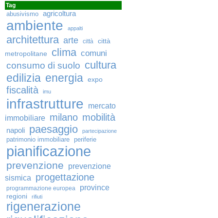
Tag
agricoltura
abusivismo
ambiente
appalti
architettura
arte
città
città
clima
comuni
metropolitane
cultura
consumo di suolo
edilizia
energia
expo
fiscalità
imu
infrastrutture
mercato
milano
mobilità
immobiliare
paesaggio
napoli
partecipazione
patrimonio immobiliare
periferie
pianificazione
prevenzione
prevenzione
progettazione
sismica
province
programmazione europea
regioni
rifiuti
rigenerazione