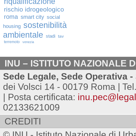
riqualificazione
rischio idrogeologico
roma
smart city
social
sostenibilità
housing
ambientale
stadi
tav
terremoto
venezia
INU – ISTITUTO NAZIONALE 
Sede Legale, Sede Operativa - 
dei Volsci 14 - 00179 Roma | Tel
| Posta certificata:
inu.pec@legalm
02133621009
CREDITI
© INU - Istituto Nazionale di Urb