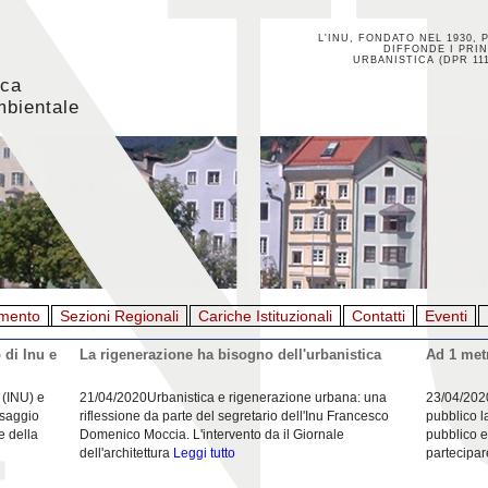
L'INU, FONDATO NEL 1930, 
DIFFONDE I PRIN
URBANISTICA (DPR 111
ica
mbientale
mento
Sezioni Regionali
Cariche Istituzionali
Contatti
Eventi
 di Inu e
La rigenerazione ha bisogno dell'urbanistica
Ad 1 metr
 (INU) e
21/04/2020Urbanistica e rigenerazione urbana: una
23/04/202
esaggio
riflessione da parte del segretario dell'Inu Francesco
pubblico l
e della
Domenico Moccia. L'intervento da il Giornale
pubblico e
dell'architettura
Leggi tutto
partecipar