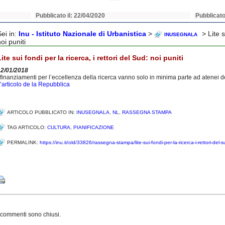
Pubblicato il: 22/04/2020
Pubblicato
Sei in:
Inu - Istituto Nazionale di Urbanistica
>
> Lite s
INUSEGNALA
oi puniti
Lite sui fondi per la ricerca, i rettori del Sud: noi puniti
12/01/2018
 finanziamenti per l’eccellenza della ricerca vanno solo in minima parte ad atenei d
’articolo de la Repubblica
ARTICOLO PUBBLICATO IN:
INUSEGNALA
,
NL
,
RASSEGNA STAMPA
TAG ARTICOLO:
CULTURA
,
PIANIFICAZIONE
PERMALINK:
https://inu.it/old/33826/rassegna-stampa/lite-sui-fondi-per-la-ricerca-i-rettori-del-s
Share
 commenti sono chiusi.