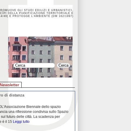
PROMUOVE GLI STUDI EDILIZI E URBANISTICI,
CÌPI DELLA PIANIFICAZIONE TERRITORIALE E
4/49) E PROTEGGE L'AMBIENTE (DM 162/1997)
Newsletter
o di distanza
La crisi dei porti durante la
0L'Associazione Biennale dello spazio
26/04/2020Nei mesi passati abbiam
ancia una riflessione condivisa sullo Spazio
Community "Porti città territori", 
 sul futuro delle città. La scadenza per
collaborazione con Assoporti e A
e è il 15
Leggi tutto
pandemia ci ha
Leggi tutto