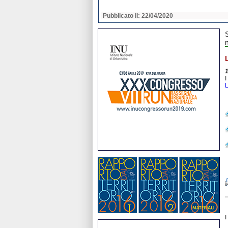
2020
Pubblicato il: 22/04/2020
n
I
L
I