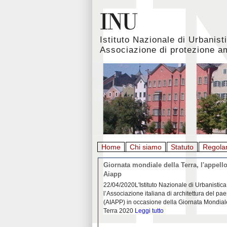
Istituto Nazionale di Urbanist
Associazione di protezione a
Home
Chi siamo
Statuto
Regola
rbanistica italiana al
Giornata mondiale della Terra, l'appello
emergenza. L’INU apre una
Aiapp
tiva: ecco come partecipare
 diffondersi del contagio da
22/04/2020L'Istituto Nazionale di Urbanistica
pieno svolgimento, è ormai
l’Associazione italiana di architettura del pa
eguenze sociali, economiche e
(AIAPP) in occasione della Giornata Mondial
idemia
Leggi tutto
Terra 2020
Leggi tutto