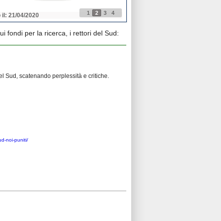
1
2
3
4
 il: 21/04/2020
Pubblicato il: 21/04/2020
ui fondi per la ricerca, i rettori del Sud:
el Sud, scatenando perplessità e critiche.
ud-noi-puniti/