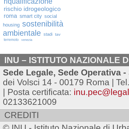
riqualificazione
rischio idrogeologico
roma
smart city
social
sostenibilità
housing
ambientale
stadi
tav
terremoto
venezia
INU – ISTITUTO NAZIONALE 
Sede Legale, Sede Operativa - 
dei Volsci 14 - 00179 Roma | Tel
| Posta certificata:
inu.pec@legalm
02133621009
CREDITI
© INU - Istituto Nazionale di Urb