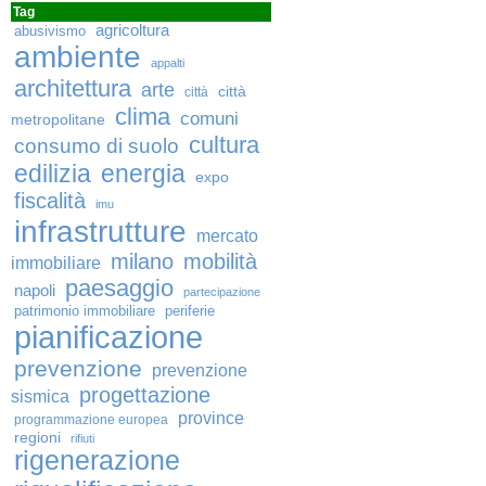
Tag
agricoltura
abusivismo
ambiente
appalti
architettura
arte
città
città
clima
comuni
metropolitane
cultura
consumo di suolo
edilizia
energia
expo
fiscalità
imu
infrastrutture
mercato
milano
mobilità
immobiliare
paesaggio
napoli
partecipazione
patrimonio immobiliare
periferie
pianificazione
prevenzione
prevenzione
progettazione
sismica
province
programmazione europea
regioni
rifiuti
rigenerazione