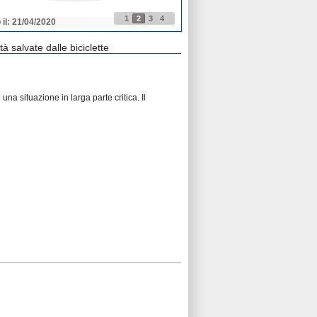
1
2
3
4
 il: 21/04/2020
Pubblicato il: 21/04/2020
tà salvate dalle biciclette
 una situazione in larga parte critica. Il