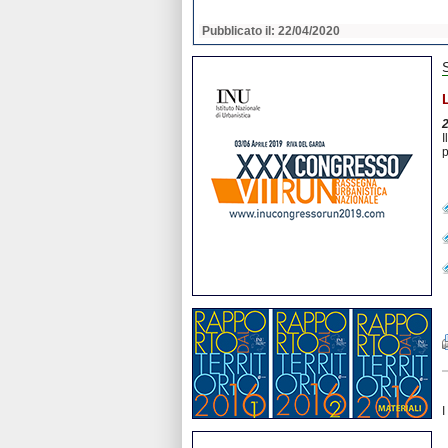
2020
Pubblicato il: 22/04/2020
I
p
I