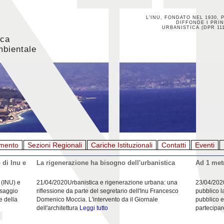
L'INU, FONDATO NEL 1930, 
DIFFONDE I PRIN
URBANISTICA (DPR 111
ica
mbientale
mento
Sezioni Regionali
Cariche Istituzionali
Contatti
Eventi
 di Inu e
La rigenerazione ha bisogno dell'urbanistica
Ad 1 metr
 (INU) e
21/04/2020Urbanistica e rigenerazione urbana: una
23/04/202
esaggio
riflessione da parte del segretario dell'Inu Francesco
pubblico l
e della
Domenico Moccia. L'intervento da il Giornale
pubblico e
dell'architettura
Leggi tutto
partecipar