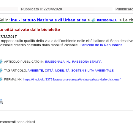
Pubblicato il: 22/04/2020
Pubblicato
Sei in:
Inu - Istituto Nazionale di Urbanistica
>
> Le cit
INUSEGNALA
Le città salvate dalle biciclette
27/12/2017
l rapporto sulla qualità della vita e dell’ambiente nelle città italiane di Snpa descrive
ossibile rimedio costituito dalla mobilità ciclabile.
L’articolo de la Repubblica
ARTICOLO PUBBLICATO IN:
INUSEGNALA
,
NL
,
RASSEGNA STAMPA
TAG ARTICOLO:
AMBIENTE
,
CITTÀ
,
MOBILITÀ
,
SOSTENIBILITÀ AMBIENTALE
PERMALINK:
https://inu.it/old/33728/rassegna-stampa/le-citta-salvate-dalle-biciclette/
Share
 commenti sono chiusi.