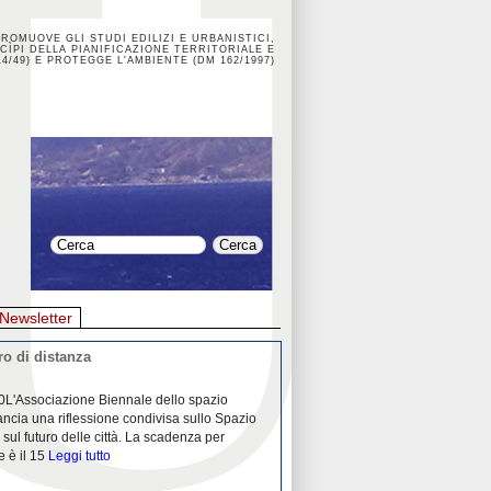
PROMUOVE GLI STUDI EDILIZI E URBANISTICI,
CÌPI DELLA PIANIFICAZIONE TERRITORIALE E
4/49) E PROTEGGE L'AMBIENTE (DM 162/1997)
Newsletter
o di distanza
La crisi dei porti durante la
0L'Associazione Biennale dello spazio
26/04/2020Nei mesi passati abbiam
ancia una riflessione condivisa sullo Spazio
Community "Porti città territori", 
 sul futuro delle città. La scadenza per
collaborazione con Assoporti e A
e è il 15
Leggi tutto
pandemia ci ha
Leggi tutto