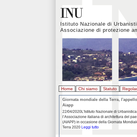
Istituto Nazionale di Urbanist
Associazione di protezione a
Home
Chi siamo
Statuto
Regola
rbanistica italiana al
Giornata mondiale della Terra, l'appello
emergenza. L’INU apre una
Aiapp
tiva: ecco come partecipare
 diffondersi del contagio da
22/04/2020L'Istituto Nazionale di Urbanistica
pieno svolgimento, è ormai
l’Associazione italiana di architettura del pa
eguenze sociali, economiche e
(AIAPP) in occasione della Giornata Mondial
idemia
Leggi tutto
Terra 2020
Leggi tutto