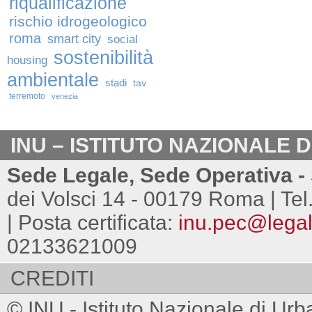
riqualificazione
rischio idrogeologico
roma
smart city
social
sostenibilità
housing
ambientale
stadi
tav
terremoto
venezia
INU – ISTITUTO NAZIONALE 
Sede Legale, Sede Operativa - 
dei Volsci 14 - 00179 Roma | Tel
| Posta certificata:
inu.pec@legalm
02133621009
CREDITI
© INU - Istituto Nazionale di Urb