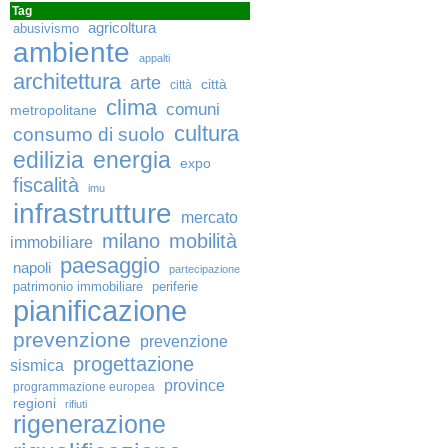
Tag
agricoltura
abusivismo
ambiente
appalti
architettura
arte
città
città
clima
comuni
metropolitane
cultura
consumo di suolo
edilizia
energia
expo
fiscalità
imu
infrastrutture
mercato
milano
mobilità
immobiliare
paesaggio
napoli
partecipazione
patrimonio immobiliare
periferie
pianificazione
prevenzione
prevenzione
progettazione
sismica
province
programmazione europea
regioni
rifiuti
rigenerazione