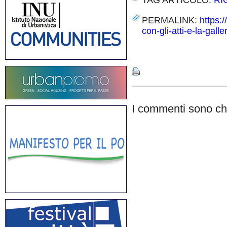
TAG ARTICOLO:
RI
PERMALINK:
https:
con-gli-atti-e-la-galle
Share
I commenti sono chi