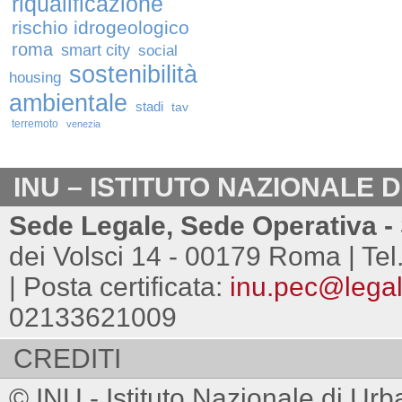
riqualificazione
rischio idrogeologico
roma
smart city
social
sostenibilità
housing
ambientale
stadi
tav
terremoto
venezia
INU – ISTITUTO NAZIONALE 
Sede Legale, Sede Operativa - 
dei Volsci 14 - 00179 Roma | Tel
| Posta certificata:
inu.pec@legalm
02133621009
CREDITI
© INU - Istituto Nazionale di Urb