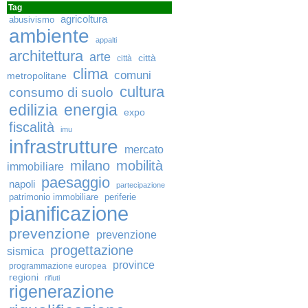
Tag
agricoltura
abusivismo
ambiente
appalti
architettura
arte
città
città
clima
comuni
metropolitane
cultura
consumo di suolo
edilizia
energia
expo
fiscalità
imu
infrastrutture
mercato
milano
mobilità
immobiliare
paesaggio
napoli
partecipazione
patrimonio immobiliare
periferie
pianificazione
prevenzione
prevenzione
progettazione
sismica
province
programmazione europea
regioni
rifiuti
rigenerazione