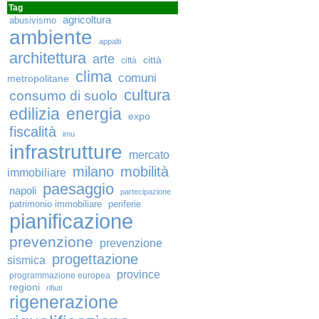
Tag
agricoltura
abusivismo
ambiente
appalti
architettura
arte
città
città
clima
comuni
metropolitane
cultura
consumo di suolo
edilizia
energia
expo
fiscalità
imu
infrastrutture
mercato
milano
mobilità
immobiliare
paesaggio
napoli
partecipazione
patrimonio immobiliare
periferie
pianificazione
prevenzione
prevenzione
progettazione
sismica
province
programmazione europea
regioni
rifiuti
rigenerazione