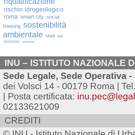
riqualificazione
rischio idrogeologico
roma
smart city
social
sostenibilità
housing
ambientale
stadi
tav
terremoto
venezia
INU – ISTITUTO NAZIONALE 
Sede Legale, Sede Operativa - 
dei Volsci 14 - 00179 Roma | Tel
| Posta certificata:
inu.pec@legalm
02133621009
CREDITI
© INU - Istituto Nazionale di Urb