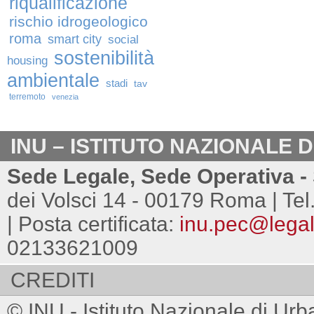
riqualificazione
rischio idrogeologico
roma
smart city
social
sostenibilità
housing
ambientale
stadi
tav
terremoto
venezia
INU – ISTITUTO NAZIONALE 
Sede Legale, Sede Operativa - 
dei Volsci 14 - 00179 Roma | Tel
| Posta certificata:
inu.pec@legalm
02133621009
CREDITI
© INU - Istituto Nazionale di Urb