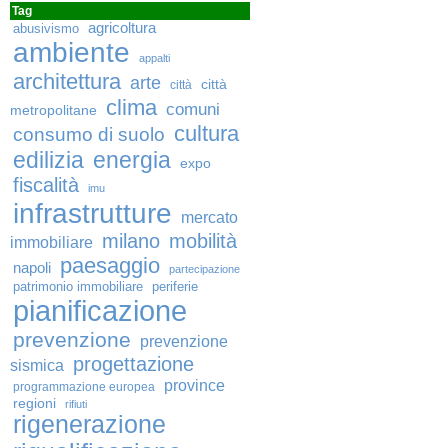
Tag
agricoltura
abusivismo
ambiente
appalti
architettura
arte
città
città
clima
comuni
metropolitane
cultura
consumo di suolo
edilizia
energia
expo
fiscalità
imu
infrastrutture
mercato
milano
mobilità
immobiliare
paesaggio
napoli
partecipazione
patrimonio immobiliare
periferie
pianificazione
prevenzione
prevenzione
progettazione
sismica
province
programmazione europea
regioni
rifiuti
rigenerazione