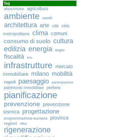
Tag
agricoltura
abusivismo
ambiente
appalti
architettura
arte
città
città
clima
comuni
metropolitane
cultura
consumo di suolo
edilizia
energia
expo
fiscalità
imu
infrastrutture
mercato
milano
mobilità
immobiliare
paesaggio
napoli
partecipazione
patrimonio immobiliare
periferie
pianificazione
prevenzione
prevenzione
progettazione
sismica
province
programmazione europea
regioni
rifiuti
rigenerazione