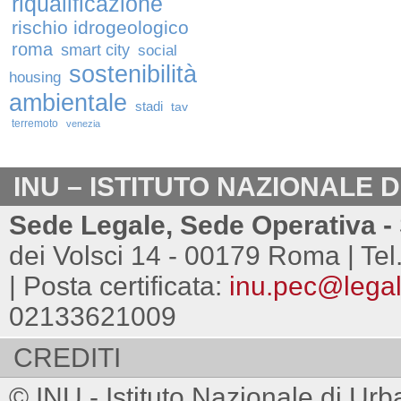
riqualificazione
rischio idrogeologico
roma
smart city
social
sostenibilità
housing
ambientale
stadi
tav
terremoto
venezia
INU – ISTITUTO NAZIONALE 
Sede Legale, Sede Operativa - 
dei Volsci 14 - 00179 Roma | Tel
| Posta certificata:
inu.pec@legalm
02133621009
CREDITI
© INU - Istituto Nazionale di Urb