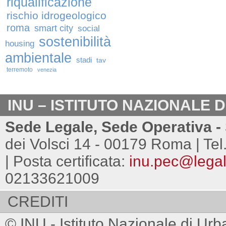
riqualificazione
rischio idrogeologico
roma
smart city
social
sostenibilità
housing
ambientale
stadi
tav
terremoto
venezia
INU – ISTITUTO NAZIONALE 
Sede Legale, Sede Operativa - 
dei Volsci 14 - 00179 Roma | Tel
| Posta certificata:
inu.pec@legalm
02133621009
CREDITI
© INU - Istituto Nazionale di Urb