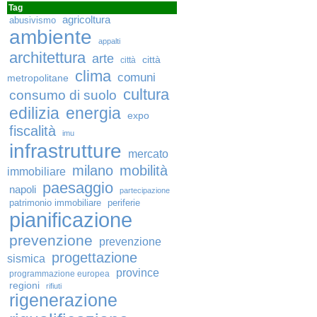
Tag
agricoltura
abusivismo
ambiente
appalti
architettura
arte
città
città
clima
comuni
metropolitane
cultura
consumo di suolo
edilizia
energia
expo
fiscalità
imu
infrastrutture
mercato
milano
mobilità
immobiliare
paesaggio
napoli
partecipazione
patrimonio immobiliare
periferie
pianificazione
prevenzione
prevenzione
progettazione
sismica
province
programmazione europea
regioni
rifiuti
rigenerazione