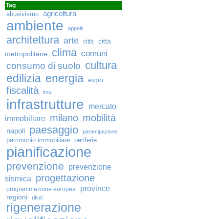
Tag
agricoltura
abusivismo
ambiente
appalti
architettura
arte
città
città
clima
comuni
metropolitane
cultura
consumo di suolo
edilizia
energia
expo
fiscalità
imu
infrastrutture
mercato
milano
mobilità
immobiliare
paesaggio
napoli
partecipazione
patrimonio immobiliare
periferie
pianificazione
prevenzione
prevenzione
progettazione
sismica
province
programmazione europea
regioni
rifiuti
rigenerazione