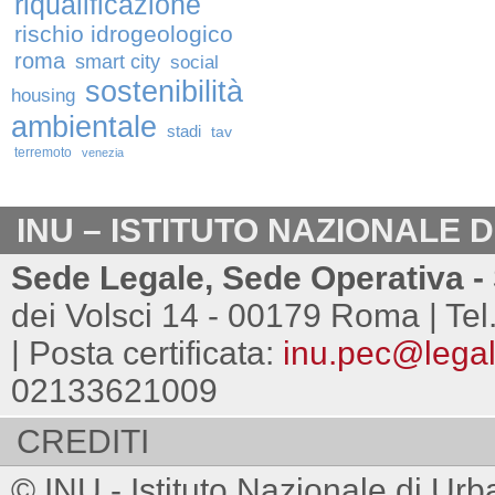
riqualificazione
rischio idrogeologico
roma
smart city
social
sostenibilità
housing
ambientale
stadi
tav
terremoto
venezia
INU – ISTITUTO NAZIONALE 
Sede Legale, Sede Operativa - 
dei Volsci 14 - 00179 Roma | Tel
| Posta certificata:
inu.pec@legalm
02133621009
CREDITI
© INU - Istituto Nazionale di Urb