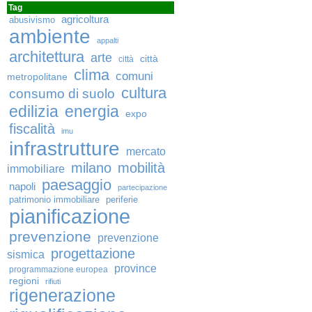
Tag
agricoltura
abusivismo
ambiente
appalti
architettura
arte
città
città
clima
comuni
metropolitane
cultura
consumo di suolo
edilizia
energia
expo
fiscalità
imu
infrastrutture
mercato
milano
mobilità
immobiliare
paesaggio
napoli
partecipazione
patrimonio immobiliare
periferie
pianificazione
prevenzione
prevenzione
progettazione
sismica
province
programmazione europea
regioni
rifiuti
rigenerazione