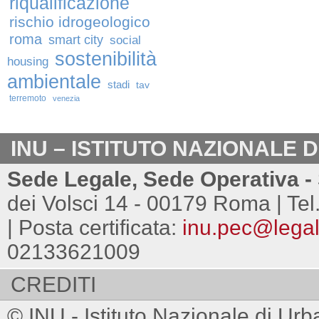
riqualificazione
rischio idrogeologico
roma
smart city
social
sostenibilità
housing
ambientale
stadi
tav
terremoto
venezia
INU – ISTITUTO NAZIONALE 
Sede Legale, Sede Operativa - 
dei Volsci 14 - 00179 Roma | Tel
| Posta certificata:
inu.pec@legalm
02133621009
CREDITI
© INU - Istituto Nazionale di Urb